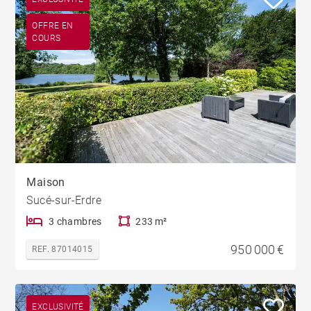
OFFRE EN
COURS
Maison
Sucé-sur-Erdre
3 chambres
233 m²
950 000 €
REF. 87014015
EXCLUSIVITÉ