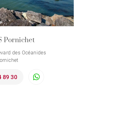
 Pornichet
evard des Océanides
ornichet
4 89 30