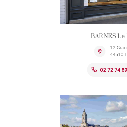
BARNES Le 
12 Gran
44510 L
02 72 74 8