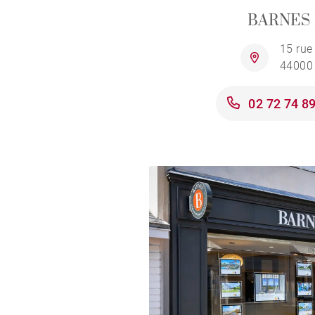
BARNES 
15 rue
44000
02 72 74 8