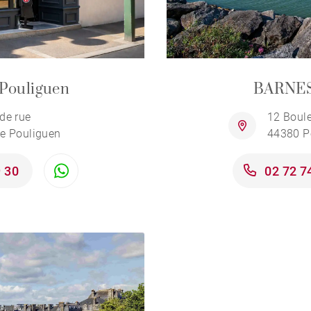
Pouliguen
BARNES
de rue
12 Boul
e Pouliguen
44380 P
9 30
02 72 7