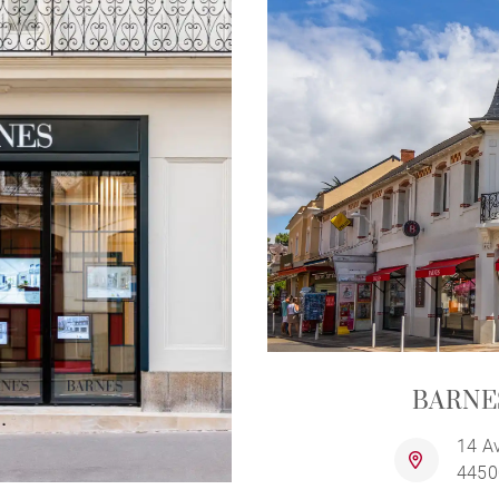
BARNES
14 A
4450