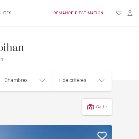
LITÉS
DEMANDE D'ESTIMATION
bihan
an
Chambres
+ de critères
Carte
4
5+
m²
Jardin
Style contemporain