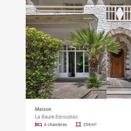
Progr
Maison
La Baule-Escoublac
6 chambres
258 m²