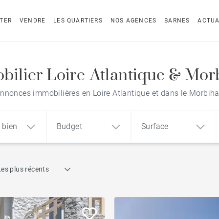
TER
VENDRE
LES QUARTIERS
NOS AGENCES
BARNES
ACTUA
bilier Loire-Atlantique & Mor
nnonces immobilières en Loire Atlantique et dans le Morbih
 bien
Budget
Surface
Recherche par référence
Les plus récents
1
2
3
m²
€
€
Face mer
ement
Maison
Terrain
Piscine