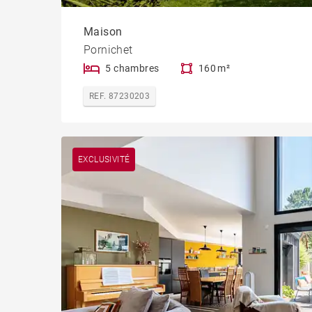
Maison
Pornichet
5 chambres
160 m²
REF. 87230203
EXCLUSIVITÉ