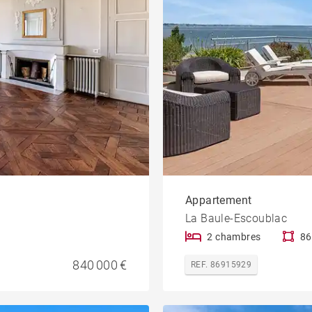
Appartement
La Baule-Escoublac
2 chambres
86
840 000 €
REF. 86915929