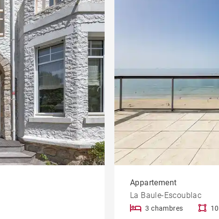
Villa bauloise
Bien d'exception
amme
Bureau et
commerce
Dernier étage
Terrasse
À rénover
Hôtel particulier
Cours Cambronne
Appartement
La Baule-Escoublac
3 chambres
10