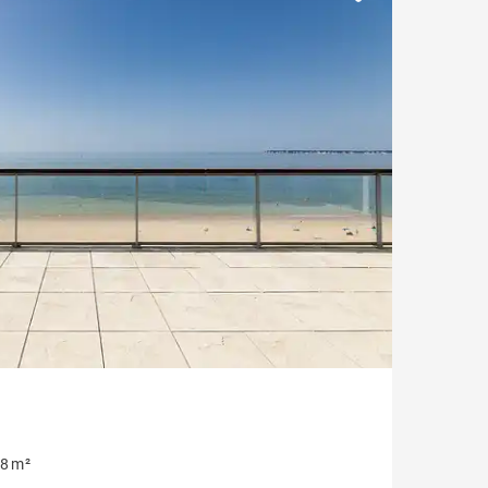
Vue Erdre
Vue mer
Style ancien
Parking / Garage
Ascenseur
Château / Manoir
8 m²