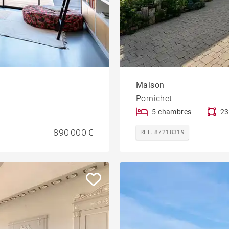
Maison
Pornichet
5 chambres
23
890 000 €
REF. 87218319