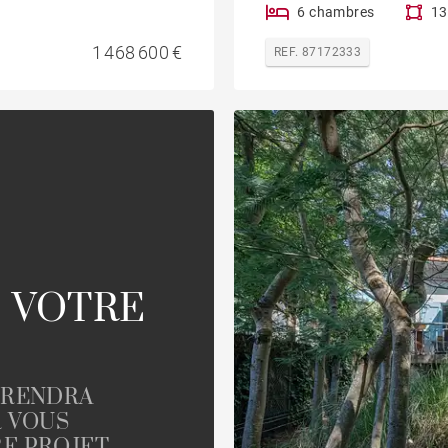
6 chambres
13
1 468 600 €
REF. 87172333
 VOTRE
PRENDRA
R VOUS
E PROJET