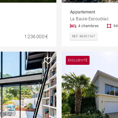
Appartement
La Baule-Escoublac
4 chambres
94
1 236 000 €
REF. 86951167
EXCLUSIVITÉ