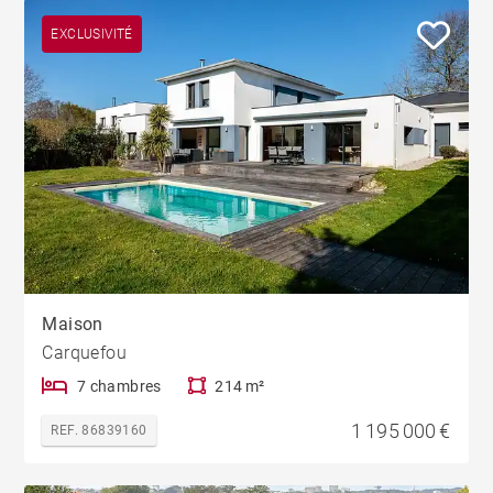
EXCLUSIVITÉ
Maison
Carquefou
7 chambres
214 m²
1 195 000 €
REF. 86839160