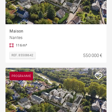
Maison
Nantes
116 m²
550 000 €
REF. 85508642
PROGRAMME