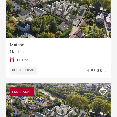
Maison
Nantes
119 m²
499 000 €
REF. 85508595
PROGRAMME