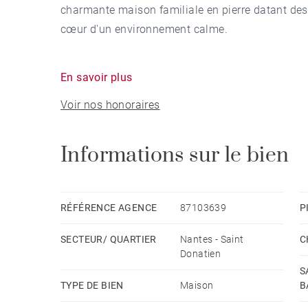
charmante maison familiale en pierre datant des 
cœur d'un environnement calme.
Avec 140 m² au sol pour 123 m² habitables, cett
En savoir plus
sa luminosité traversante et l'atmosphère chaleu
Voir nos honoraires
Le rez-de-chaussée accueille une agréable pièce 
parfaitement intégrée à l'esprit de la maison. Le
Informations sur le bien
lumière naturelle tout au long de la journée et s'
sécurisé.
RÉFÉRENCE AGENCE
87103639
P
Le premier étage dessert trois chambres confort
SECTEUR/ QUARTIER
Nantes - Saint
C
suivant les tendances actuelles.
Donatien
S
Le dernier niveau offre un beau potentiel d'amé
TYPE DE BIEN
Maison
B
supplémentaire, d'une suite parentale ou d'un e