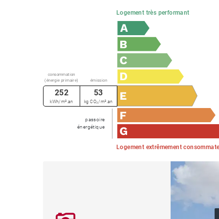
Logement très performant
consommation
(énergie primaire)
émission
252
53
kWh/m².an
kg CO₂/m².an
passoire
énergétique
Logement extrêmement consommateu