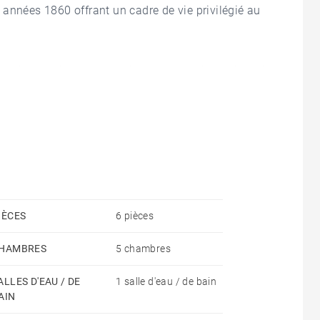
années 1860 offrant un cadre de vie privilégié au
e élégante demeure séduit par son cachet préservé,
reuse qui s'en dégage.
de vie ouverte sur la cuisine, récemment rénovée et
s espaces de réception bénéficient d'une belle
ouvrent sur un ravissant jardin clos de murs et
IÈCES
6 pièces
ables ainsi qu'une salle de bains récemment rénovée
HAMBRES
5 chambres
ALLES D'EAU / DE
1 salle d'eau / de bain
nagement permettant la création d'une chambre
AIN
space bureau selon les besoins.