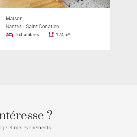
Maison
Nantes - Saint Donatien
5 chambres
174 m²
ntéresse ?
stige et nos événements