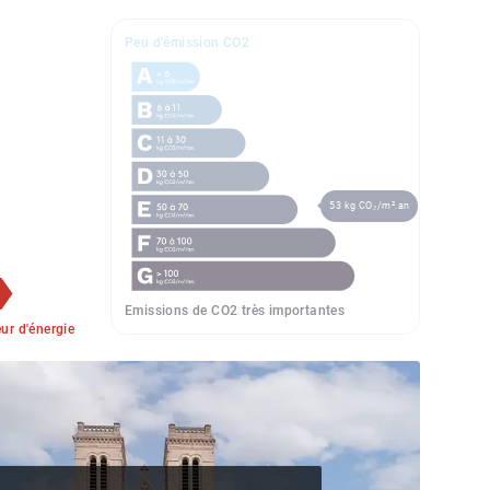
Peu d'émission CO2
53 kg CO₂/m².an
Emissions de CO2 très importantes
r d'énergie