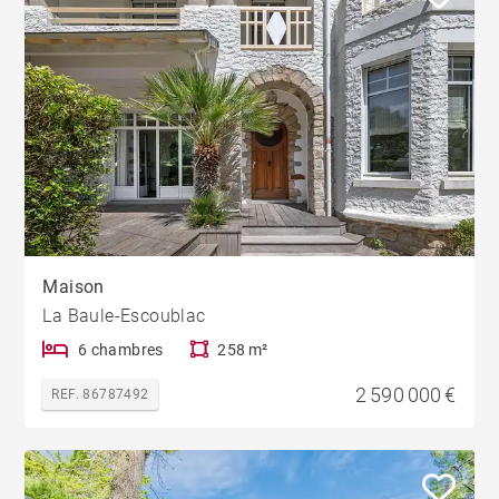
Maison
La Baule-Escoublac
6 chambres
258 m²
2 590 000 €
REF. 86787492