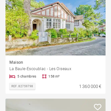
Maison
La Baule-Escoublac - Les Oiseaux
5 chambres
158 m²
1 360 000 €
REF. 82759798