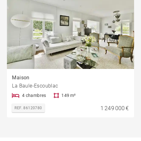
Maison
La Baule-Escoublac
4 chambres
149 m²
1 249 000 €
REF. 86120780