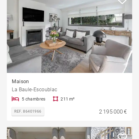
Maison
La Baule-Escoublac
5 chambres
211 m²
2 195 000 €
REF. 86401966