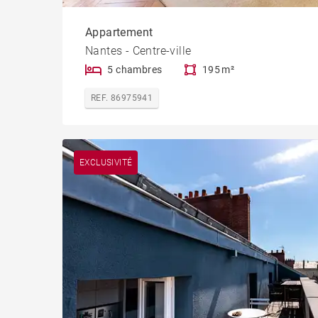
Appartement
Nantes - Centre-ville
5 chambres
195 m²
REF. 86975941
EXCLUSIVITÉ