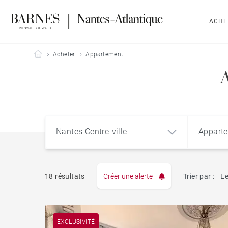
ACHE
Barnes Nantes-Atlantique
Acheter
Appartement
Nantes Centre-ville
Appart
18 résultats
Créer une alerte
Trier par :
Le
Appart
Nantes Centre-ville
EXCLUSIVITÉ