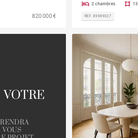
2 chambres
13
820 000 €
REF. 85989027
 VOTRE
PRENDRA
R VOUS
E PROJET