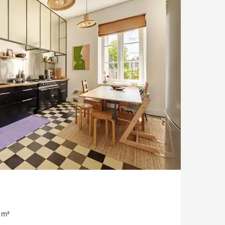
Vue Erdre
Vue mer
Style ancien
Parking / Garage
Ascenseur
Château / Manoir
 m²