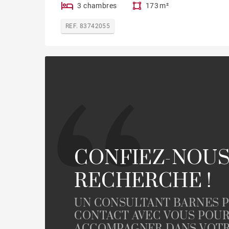
3 chambres
173 m²
REF. 83742055
CONFIEZ-NOUS
RECHERCHE !
UN CONSULTANT BARNES 
CONTACT AVEC VOUS POU
ACCOMPAGNER DANS VOTR