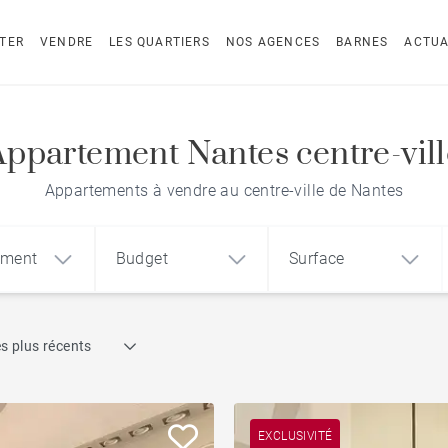
TER
VENDRE
LES QUARTIERS
NOS AGENCES
BARNES
ACTUA
Appartement Nantes centre-vill
Appartements à vendre au centre-ville de Nantes
ement
Budget
Surface
Recherche par référence
s plus récents
1
2
3
m²
€
€
Face mer
ement
Maison
Terrain
Piscine
EXCLUSIVITÉ