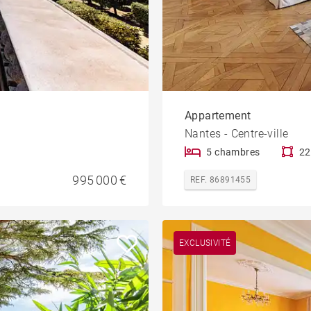
Appartement
Nantes - Centre-ville
5 chambres
22
995 000 €
REF. 86891455
EXCLUSIVITÉ