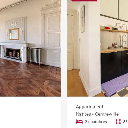
Villa bauloise
Bien d'exception
amme
Bureau et
commerce
Dernier étage
Terrasse
À rénover
Hôtel particulier
Cours Cambronne
Appartement
Nantes - Centre-ville
2 chambres
83