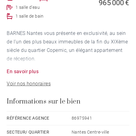
965 000 €
1 salle d'eau
1 salle de bain
BARNES Nantes vous présente en exclusivité, au sein
de l’un des plus beaux immeubles de la fin du XIXème
siècle du quartier Copernic, un élégant appartement
de réception.
En savoir plus
Depuis la rue, vous serez dans un premier temps
Voir nos honoraires
séduit par sa superbe façade avec ses très belles
moulures et ses balcons filants.
Informations sur le bien
Situé au 2ème étage avec ascenseur d’une copropriété
de standing, ce bien traversant offre par luminosité,
RÉFÉRENCE AGENCE
86975941
volumes remarquables et charme préservé grâce à ses
SECTEUR/ QUARTIER
Nantes Centre-ville
éléments anciens. Dans tout l'appartement vous