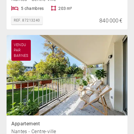
5 chambres
203 m²
840 000 €
REF. 87213240
VENDU
PAR
BARNES
Appartement
Nantes - Centre-ville