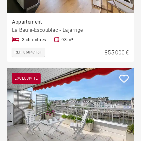
Appartement
La Baule-Escoublac - Lajarrige
3 chambres
93 m²
855 000 €
REF. 86847161
EXCLUSIVITÉ