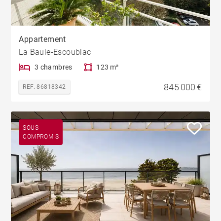
Appartement
La Baule-Escoublac
3 chambres
123 m²
845 000 €
REF. 86818342
SOUS
COMPROMIS