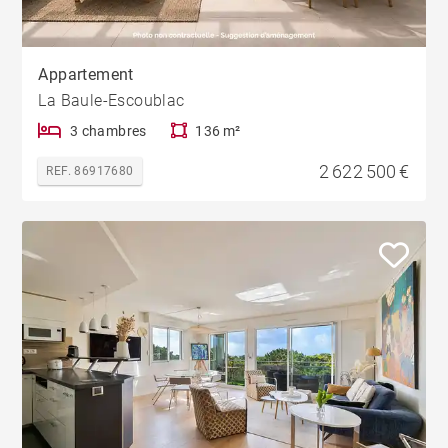
Appartement
La Baule-Escoublac
3 chambres
136 m²
2 622 500 €
REF. 86917680