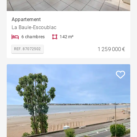
Appartement
La Baule-Escoublac
6 chambres
142 m²
1 259 000 €
REF. 87072502