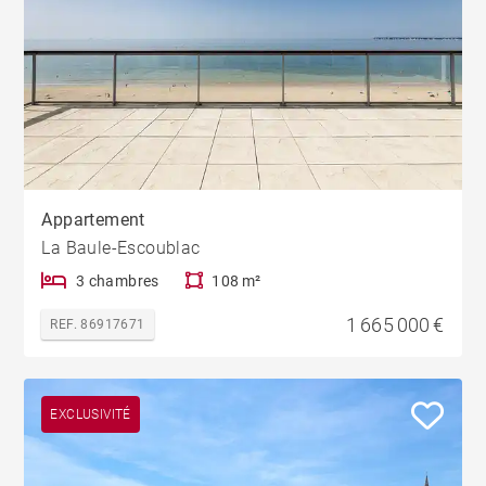
Appartement
La Baule-Escoublac
3 chambres
108 m²
1 665 000 €
REF. 86917671
EXCLUSIVITÉ