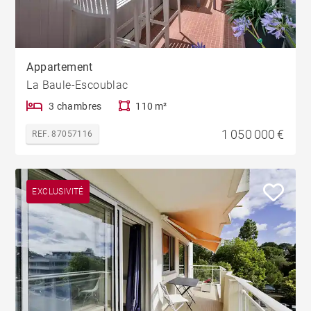
Appartement
La Baule-Escoublac
3 chambres
110 m²
1 050 000 €
REF. 87057116
EXCLUSIVITÉ