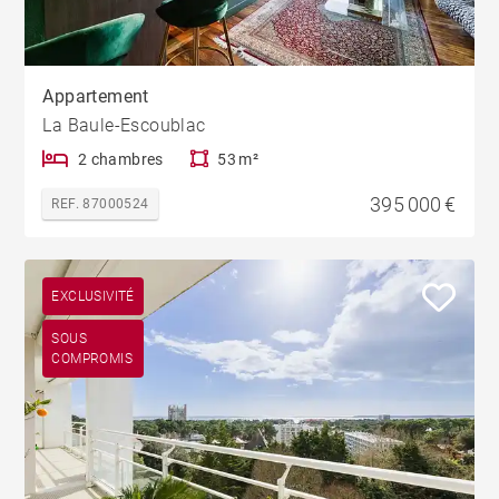
Appartement
La Baule-Escoublac
2 chambres
53 m²
395 000 €
REF. 87000524
EXCLUSIVITÉ
SOUS
COMPROMIS