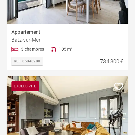
Appartement
Batz-sur-Mer
3 chambres
105 m²
734 300 €
REF. 86848280
EXCLUSIVITÉ