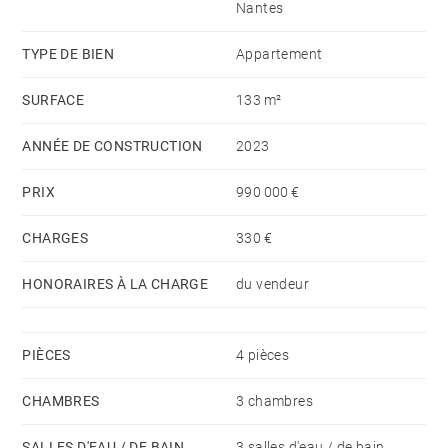
Nantes
ce bien neuf à l’environnement unique. Honoraires à la
charge du vendeur - Montant moyen de la quote-part
TYPE DE BIEN
Appartement
de charges courantes 3,960 €/an - Montant estimé
SURFACE
133 m²
des dépenses annuelles d'énergie pour un usage
standard, établi à partir des prix de l'énergie de l'année
ANNÉE DE CONSTRUCTION
2023
2021 : 1230€ ~ 870€
PRIX
990 000 €
CHARGES
330 €
HONORAIRES À LA CHARGE
du vendeur
PIÈCES
4 pièces
CHAMBRES
3 chambres
SALLES D'EAU / DE BAIN
3 salles d'eau / de bain