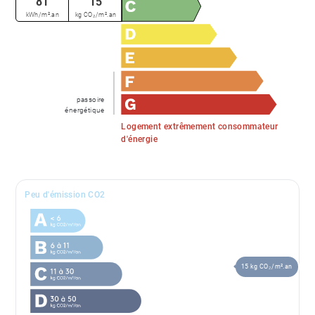
81
15
kWh/m².an
kg CO₂/m².an
passoire
énergétique
Logement extrêmement consommateur
d'énergie
Peu d'émission CO2
15 kg CO₂/m².an