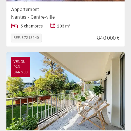
Appartement
Nantes - Centre-ville
5 chambres
203 m²
840 000 €
REF. 87213240
VENDU
PAR
BARNES