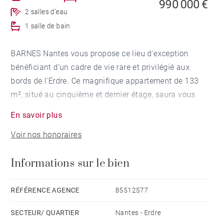
990 000 €
2 salles d'eau
1 salle de bain
BARNES Nantes vous propose ce lieu d'exception
bénéficiant d'un cadre de vie rare et privilégié aux
bords de l’Erdre. Ce magnifique appartement de 133
m², situé au cinquième et dernier étage, saura vous
séduire tant par sa vue exceptionnelle, sa luminosité
En savoir plus
et son confort moderne bien pensé. Il vous offre une
Voir nos honoraires
pièce de réception de près de 65 m² donnant sur une
grande terrasse exposée sud-est et disposant d’une
Informations sur le bien
cuisine aménagée et équipée haut de gamme, trois
chambres, dont une suite parentale, avec chacune leur
salle d’eau privative, un espace bureau avec un accès
RÉFÉRENCE AGENCE
85512577
à la deuxième terrasse et un cellier.
SECTEUR/ QUARTIER
Nantes - Erdre
Un garage et une place de stationnement complètent