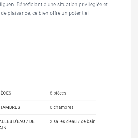
guen. Bénéficiant d’une situation privilégiée et
de plaisance, ce bien offre un potentiel
tement se compose d’un salon ouvrant sur une
térieur permettant de profiter pleinement du cadre
 chambres dont une double et deux cuisines,
ment : résidence principale familiale, résidence
onial.
IÈCES
8 pièces
HAMBRES
6 chambres
pportunité unique de créer un lieu de vie sur mesure
côte.
ALLES D'EAU / DE
2 salles d'eau / de bain
AIN
e privative complètent ce bien.