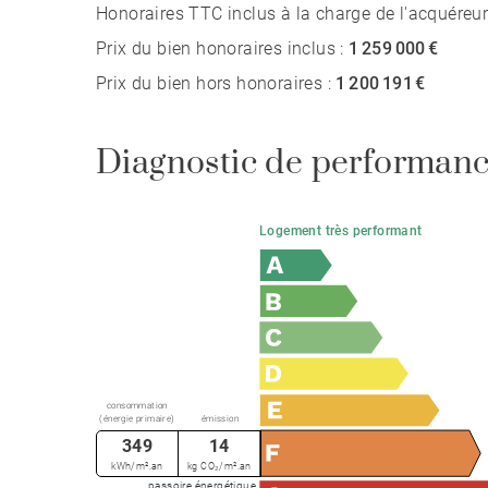
Honoraires TTC inclus à la charge de l'acquéreur
recherché.
Prix du bien honoraires inclus :
1 259 000 €
Une opportunité rare pour imaginer et réaliser u
Prix du bien hors honoraires :
1 200 191 €
Honoraires d'agence non inclus - Honoraires age
- Montant estimé des dépenses annuelles d'énergi
Diagnostic de performanc
de l'énergie de l'année 2021 : 4600€ ~ 6270€
Logement très performant
consommation
(énergie primaire)
émission
349
14
kWh/m².an
kg CO₂/m².an
passoire énergétique