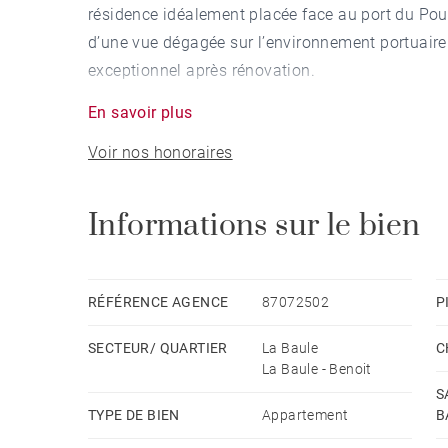
résidence idéalement placée face au port du Pouli
d’une vue dégagée sur l’environnement portuaire 
exceptionnel après rénovation.
En savoir plus
D’une configuration rare sur le secteur, l’appar
Voir nos honoraires
agréable terrasse plein ciel, véritable espace ex
maritime.
Informations sur le bien
L’ensemble développe de beaux volumes avec six
laissant libre cours à tous vos projets d’aménage
secondaire de prestige ou investissement patrim
RÉFÉRENCE AGENCE
87072502
P
SECTEUR/ QUARTIER
La Baule
C
Entièrement à rénover, ce duplex constitue une o
La Baule - Benoit
dans l’un des secteurs les plus recherchés de la 
S
TYPE DE BIEN
Appartement
B
Une cave ainsi qu’une place de parking extérieur