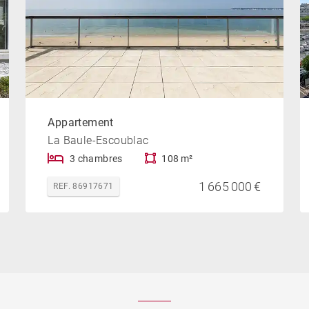
Appartement
La Baule-Escoublac
3 chambres
108 m²
1 665 000 €
REF. 86917671