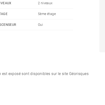
IVEAUX
2 niveaux
TAGE
5ème étage
en
SCENSEUR
Oui
n est exposé sont disponibles sur le site Géorisques
des plages et des animations du Pouliguen et de La
 d’un projet d’exception dans un cadre de vie