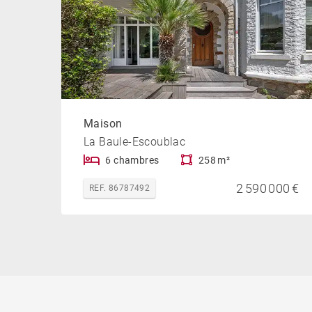
Maison
La Baule-Escoublac
6 chambres
258 m²
2 590 000 €
REF. 86787492