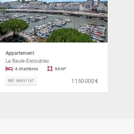
Appartement
La Baule-Escoublac
4 chambres
94 m²
1 150 000 €
REF. 86951167