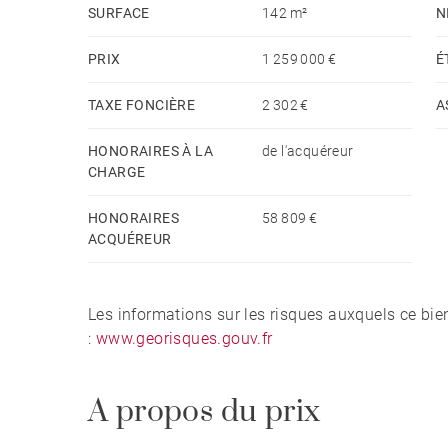
SURFACE
142 m²
N
Les points forts :
PRIX
1 259 000 €
É
Emplacement privilégié face au port du Pouligu
TAXE FONCIÈRE
2 302 €
A
Dernier étage
HONORAIRES À LA
de l'acquéreur
Terrasse plein ciel
CHARGE
Beaux volumes
Six chambres
HONORAIRES
58 809 €
Deux cuisines
ACQUÉREUR
Cave et parking extérieur
Fort potentiel de valorisation
Les informations sur les risques auxquels ce bie
Appartement entièrement à rénover
:
www.georisques.gouv.fr
Bien rare sur le marché
A propos du prix
À proximité immédiate du port, des commerces, 
Baule, ce bien s’adresse aux acquéreurs en quête