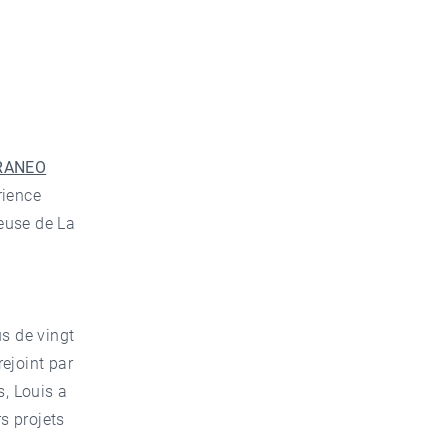
ARANEO
rience
euse de La
us de vingt
ejoint par
s, Louis a
rs projets