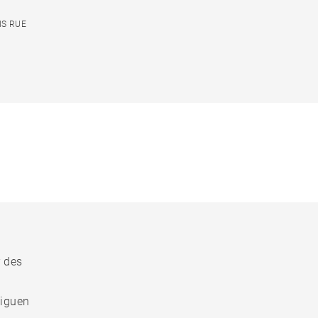
IS RUE
r des
liguen