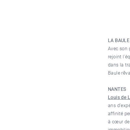
LA BAULE
Avec son 
rejoint l'
dans la t
Baule rêva
NANTES
Louis de 
ans d’expé
affinité p
à cœur de 
immobilie