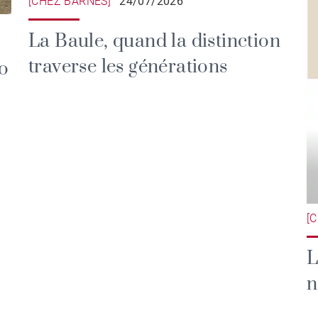
[CHEZ BARNES]
24/07/2026
La Baule, quand la distinction
traverse les générations
o
[
L
n