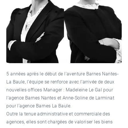
5 années après le début de l’aventure Barnes Nantes-
La Baule, l’équipe se renforce avec l’arrivée de deux
nouvelles offices Manager : Madeleine Le Gal pour
l’agence Barnes Nantes et Anne-Soline de Larminat
pour l’agence Barnes La Baule.
Outre la tenue administrative et commerciale des
agences, elles sont chargées de valoriser les biens