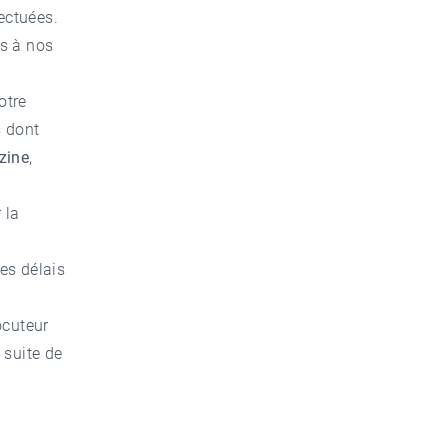
ectuées.
es à nos
otre
 dont
zine
,
 la
es délais
ocuteur
 suite de