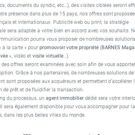
cs, documents du syndic, etc…), des visites ciblées seront eff
tre présence dans plus de 15 pays, nos offres sont proposé
ançais et internationaux. Publicité web ou print, la stratégie
le sera adaptée à votre bien en accord avec vos souhaits. N
ommunication pourra vous proposer de nombreuses solutions
« à la carte » pour
promouvoir votre propriété
(
BARNES Maga
ivée
», vidéo et
visite virtuelle
…).
é des offres seront examinées avec soin afin de vous apporter
option. Grâce à nos partenaires, de nombreuses solutions de
t sont proposées aux acquéreurs et permettent d’accélérer l
 de prêt et de fluidifier la transaction.
ong du processus, un
agent immobilier
dédié sera votre interl
. Il sera également disponible pour vous accompagner pour la
s, dans les plus belles villes du monde.