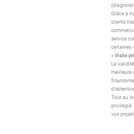
(diagnosti
Grâce à no
clients fr
commercia
service c
certaines 
«
Visite pr
La validit
meilleure 
financemen
d’obtention
Tout au l
privilégié
vos projet