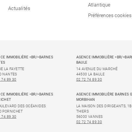
Atlantique
Actualités
Préférences cookies
CE IMMOBILIÈRE <BR/>BARNES
AGENCE IMMOBILIÈRE <BR/>BAR
TES
BAULE
UE LA FAYETTE
14 AVENUE DU MARCHÉ
0 NANTES
44500 LA BAULE
 74 89 30
02 72 74 89 30
CE IMMOBILIÈRE <BR/>BARNES
AGENCE IMMOBILIÈRE BARNES 
ICHET
MORBIHAN
OULEVARD DES OCÉANIDES
LA MAISON DES DIRIGEANTS, 1B
0 PORNICHET
THIERS
 74 89 30
56000 VANNES
02 72 74 89 30