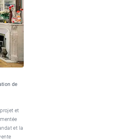
ation de
projet et
umentée
andat et la
vente