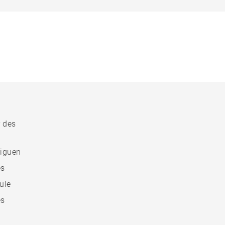
r des
liguen
es
ule
es