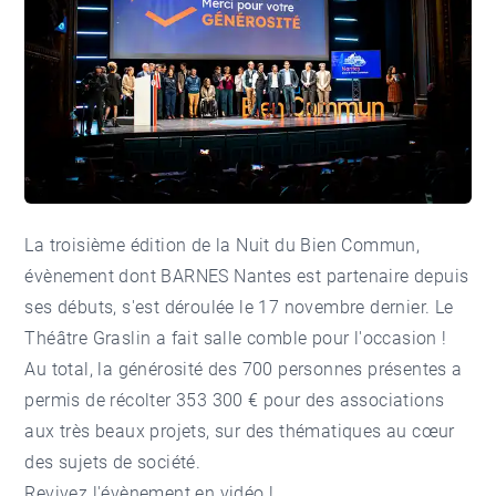
La troisième édition de la Nuit du Bien Commun,
évènement dont BARNES Nantes est partenaire depuis
ses débuts, s'est déroulée le 17 novembre dernier. Le
Théâtre Graslin a fait salle comble pour l'occasion !
Au total, la générosité des 700 personnes présentes a
permis de récolter 353 300 € pour des associations
aux très beaux projets, sur des thématiques au cœur
des sujets de société.
Revivez l'évènement en
vidéo
!