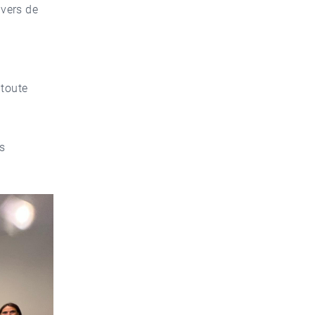
avers de
toute
s