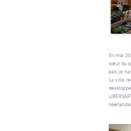
En mai 202
cœur du qu
pas un ha
La ville,
développe
LIBERSART
néerlandai