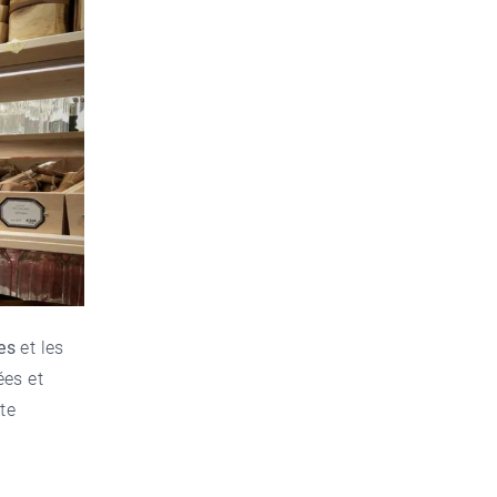
es
et les
ées et
te