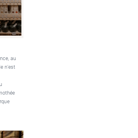
ance,
au
e n'est
u
imothée
arque