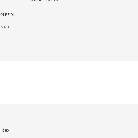
GOLFE DU
IS RUE
r des