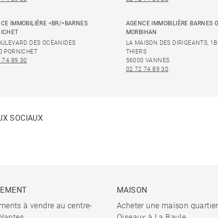
CE IMMOBILIÈRE <BR/>BARNES
AGENCE IMMOBILIÈRE BARNES 
ICHET
MORBIHAN
OULEVARD DES OCÉANIDES
LA MAISON DES DIRIGEANTS, 1B
0 PORNICHET
THIERS
 74 89 30
56000 VANNES
02 72 74 89 30
UX SOCIAUX
TEMENT
MAISON
ments à vendre au centre-
Acheter une maison quartie
 Nantes
Oiseaux à La Baule