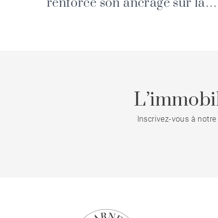
renforce son ancrage sur la
façade atlantique avec deux
nouvelles implantations à
Pornichet et Vannes
L’immobil
Inscrivez-vous à notre