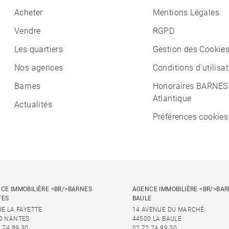
Acheter
Mentions Légales
Vendre
RGPD
Les quartiers
Gestion des Cookie
Nos agences
Conditions d'utilisa
Barnes
Honoraires BARNES
Atlantique
Actualités
Préférences cookies
CE IMMOBILIÈRE <BR/>BARNES
AGENCE IMMOBILIÈRE <BR/>BAR
TES
BAULE
UE LA FAYETTE
14 AVENUE DU MARCHÉ
0 NANTES
44500 LA BAULE
 74 89 30
02 72 74 89 30