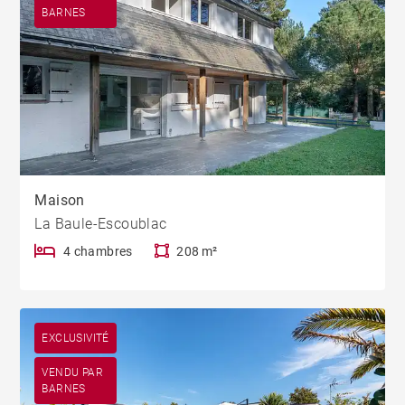
BARNES
Maison
La Baule-Escoublac
4 chambres
208 m²
EXCLUSIVITÉ
VENDU PAR
BARNES