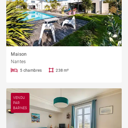
Maison
Nantes
5 chambres
238 m²
VENDU
PAR
BARNES