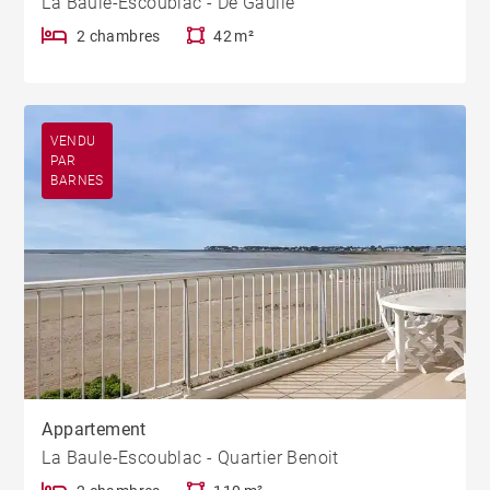
La Baule-Escoublac - De Gaulle
2 chambres
42 m²
VENDU
PAR
BARNES
Appartement
La Baule-Escoublac - Quartier Benoit