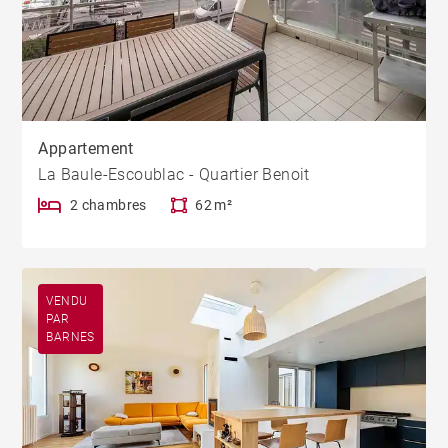
Appartement
La Baule-Escoublac - Quartier Benoit
2 chambres
62 m²
VENDU
PAR
BARNES