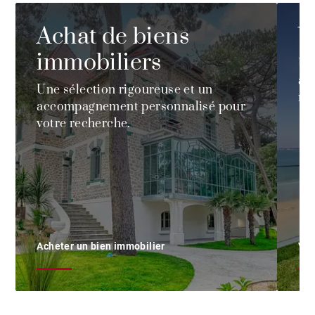
Achat de biens
V
immobiliers
Un
ad
Une sélection rigoureuse et un
me
accompagnement personnalisé pour
votre recherche.
Acheter un bien immobilier
Ven