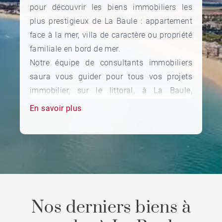
pour découvrir les biens immobiliers les
plus prestigieux de La Baule : appartement
face à la mer, villa de caractère ou propriété
familiale en bord de mer.
Notre équipe de consultants immobiliers
saura vous guider pour tous vos projets
immobilier, sur le littoral, à La Baule,
Guérande, Pornichet, Le Pouliguen, Batz sur
En savoir plus
Mer, Le Croisic...
Que vous soyez à la recherche de votre
résidence principale, secondaire ou d'un
investissement locatif, notre équipe vous
accompagnera pour concrétiser votre projet.
N'hésitez pas à pousser la porte de notre
agence pour découvrir notre sélection de
Nos derniers biens à
biens d'exceptions à La Baule.