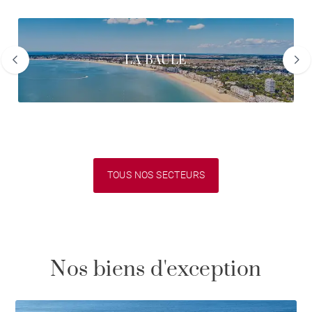
LA BAULE
TOUS NOS SECTEURS
Nos biens d'exception
\/50.z-20(class="via-black/45 via-[9%] from-[0%] to-