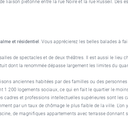
e liaison piétonne entre la rue Noire et la rue Russeil. Des e
alme et résidentiel
. Vous apprécierez les belles balades à fair
salles de spectacles et de deux théâtres. Il est aussi le lieu c
atuit dont la renommée dépasse largement les limites du quarti
aisons anciennes habitées par des familles ou des personnes
nt 1 200 logements sociaux, ce qui en fait le quartier le moi
les cadres et professions intellectuelles supérieures sont les 
ment par un taux de chômage le plus faible de la ville. L'on 
iscine, de magnifiques appartements avec terrasse donnant su