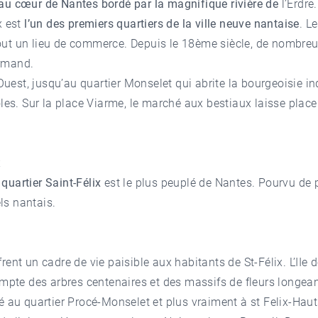
 au cœur de Nantes bordé par la magnifique rivière de
l’Erdre.
ix est
l’un des premiers quartiers de la ville neuve nantaise
. L
 tout un lieu de commerce. Depuis le 18ème siècle, de nombreu
ormand.
Ouest, jusqu’au quartier Monselet qui abrite la bourgeoisie ind
oles. Sur la place Viarme, le marché aux bestiaux laisse pl
x
e
quartier Saint-Félix
est le plus peuplé de Nantes. Pourvu de pa
ls nantais.
rent un cadre de vie paisible aux habitants de St-Félix. L’IIe 
ompte des arbres centenaires et des massifs de fleurs longea
é au quartier Procé-Monselet et plus vraiment à st Felix-Hau