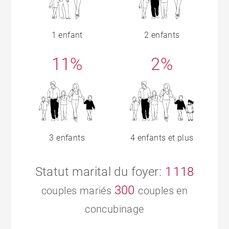
1 enfant
2 enfants
11%
2%
3 enfants
4 enfants et plus
Statut marital du foyer:
1 118
300
couples mariés
couples en
concubinage