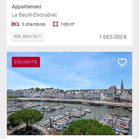
Appartement
La Baule-Escoublac
3 chambres
108 m²
1 665 000 €
REF. 86917671
EXCLUSIVITÉ