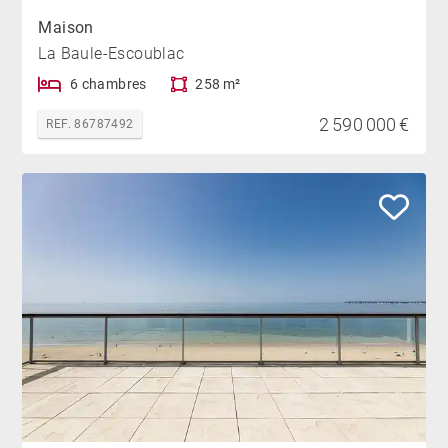
Maison
La Baule-Escoublac
6 chambres
258 m²
2 590 000 €
REF. 86787492