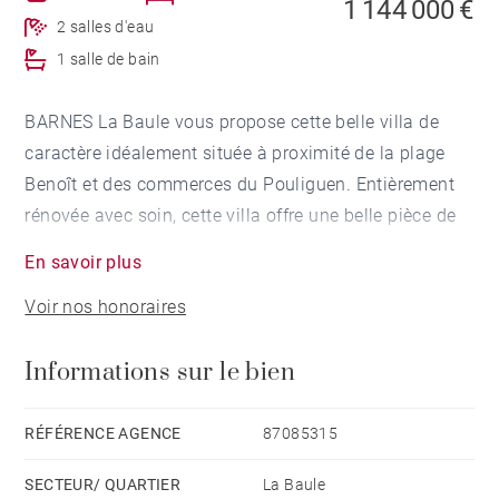
1 144 000 €
2 salles d'eau
1 salle de bain
BARNES La Baule vous propose cette belle villa de
caractère idéalement située à proximité de la plage
Benoît et des commerces du Pouliguen. Entièrement
rénovée avec soin, cette villa offre une belle pièce de
vie lumineuse avec cuisine ouverte, créant un espace
En savoir plus
convivial et chaleureux. Elle dispose de quatre
Voir nos honoraires
chambres, dont une chambre de plain-pied offrant un
confort de vie au quotidien. Un petit jardin et un
Informations sur le bien
garage complètent ce bien. Vous serez séduits par la
qualité de sa rénovation, son emplacement privilégié
et le charme authentique qu'elle dégage. Honoraires à
RÉFÉRENCE AGENCE
87085315
la charge du vendeur - Montant estimé des dépenses
SECTEUR/ QUARTIER
La Baule
annuelles d'énergie pour un usage standard : 1440€ ~