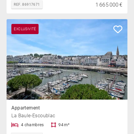
1 665 000 €
REF. 86917671
EXCLUSIVITÉ
Appartement
La Baule-Escoublac
4 chambres
94 m²