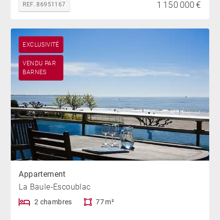
1 150 000 €
REF. 86951167
EXCLUSIVITÉ
VENDU PAR
BARNES
Appartement
La Baule-Escoublac
2 chambres
77 m²