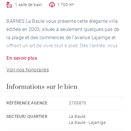
1 salle de bain
1 750 m²
BARNES La Baule vous présente cette élégante villa
édifiée en 2003, située à seulement quelques pas de
la plage et des commerces de l'avenue Lajarrige et
offrant un art de vivre tout à pied. Dès l'entrée, vous
serez séduits par ses volumes généreux, sa
En savoir plus
remarquable luminosité et la qualité de ses
Voir nos honoraires
prestations. La vaste pièce de réception, agrémentée
d'une cheminée, s'ouvre harmonieusement sur une
Informations sur le bien
belle terrasse, créant une parfaite continuité entre les
espaces intérieurs et extérieurs, idéale pour partager
des moments de convivialité en toute saison. Pensée
RÉFÉRENCE AGENCE
2705870
pour conjuguer confort, élégance et fonctionnalité, la
SECTEUR/ QUARTIER
La Baule
villa propose six chambres, dont une spacieuse suite
La Baule - Lajarrige
parentale de plain-pied. Véritable espace privé, elle