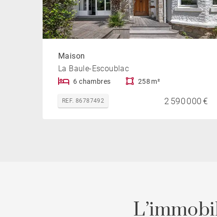
Maison
La Baule-Escoublac
6 chambres
258 m²
2 590 000 €
REF. 86787492
L’immobil