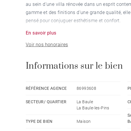
au sein d'une villa rénovée dans un esprit cont
gamme et des finitions d'une grande qualité, elle 
pensé pour conjuguer esthétisme et confort.
En savoir plus
Dès l'entrée, les volumes impressionnent. La spe
Voir nos honoraires
ouvertures et la lumière omniprésente créent un
ouverts et parfaitement fluides, invitent à parta
dans un environnement calme et verdoyant à 2 p
Informations sur le bien
La villa propose deux magnifiques suites et quat
comme des espaces de bien-être, alliant élégance
RÉFÉRENCE AGENCE
86993608
P
SECTEUR/ QUARTIER
La Baule
C
Véritable privilège, la piscine intérieure prolong
La Baule-les-Pins
l'année, elle transforme chaque journée en pare
S
et apaisante.
TYPE DE BIEN
Maison
B