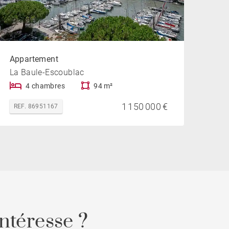
Appartement
La Baule-Escoublac
4 chambres
94 m²
1 150 000 €
REF. 86951167
ntéresse ?