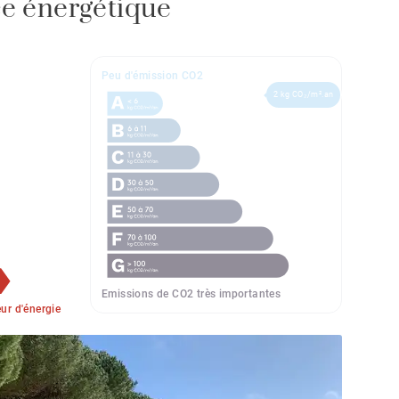
e énergétique
Peu d'émission CO2
2 kg CO₂/m².an
Emissions de CO2 très importantes
r d'énergie