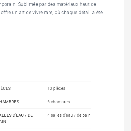
emporain. Sublimée par des matériaux haut de
offre un art de vivre rare, où chaque détail a été
ctaculaire hauteur sous plafond, les généreuses
e atmosphère unique. Les espaces de réception,
ger des moments privilégiés en famille ou entre amis,
as de la plage et des commerces.
re chambres, véritables cocons d'intimité, conçues
 et fonctionnalité.
IÈCES
10 pièces
HAMBRES
6 chambres
e cette expérience de vie exclusive. Accessible toute
nthèse de détente, dans une ambiance confidentielle
ALLES D'EAU / DE
4 salles d'eau / de bain
AIN