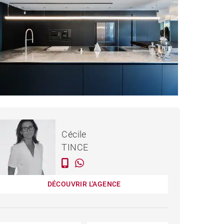
3 675 000 €
MAISON LA BAULE-
Cécile
ESCOUBLAC - 501 M²
TINCE
DÉCOUVRIR L'AGENCE