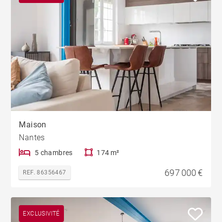
Maison
Nantes
5 chambres
174 m²
697 000 €
REF. 86356467
EXCLUSIVITÉ