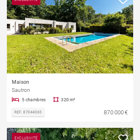
Maison
Sautron
5 chambres
320 m²
870 000 €
REF. 87044365
EXCLUSIVITÉ