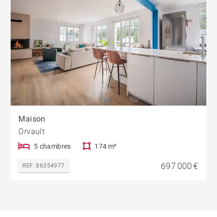
Maison
Orvault
5 chambres
174 m²
697 000 €
REF. 86354977