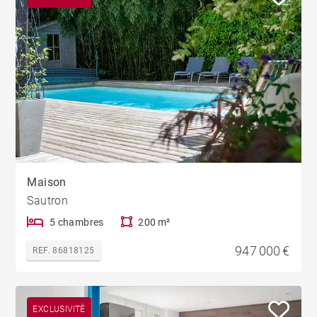
Maison
Sautron
5 chambres
200 m²
947 000 €
REF. 86818125
EXCLUSIVITÉ