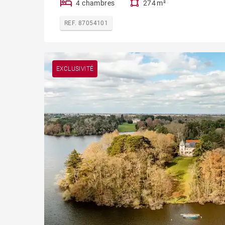
4 chambres
274 m²
REF. 87054101
EXCLUSIVITÉ