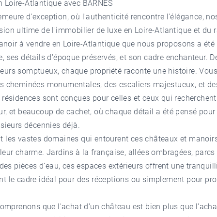
n Loire-Atlantique avec BARNES
emeure d'exception, où l'authenticité rencontre l'élégance, n
ion ultime de l'
immobilier de luxe en Loire-Atlantique
et du 
noir à vendre en Loire-Atlantique que nous proposons a été 
e, ses détails d'époque préservés, et son cadre enchanteur. 
eurs somptueux, chaque propriété raconte une histoire. Vous
des cheminées monumentales, des escaliers majestueux, et de
s résidences sont conçues pour celles et ceux qui recherchent
ur, et beaucoup de cachet, où chaque détail a été pensé pour o
usieurs décennies déjà.
t les vastes domaines qui entourent ces châteaux et manoirs
 leur charme. Jardins à la française, allées ombragées, parcs 
s pièces d’eau, ces espaces extérieurs offrent une tranquilli
nt le cadre idéal pour des réceptions ou simplement pour prof
comprenons que l'achat d'un château est bien plus que l'
acha