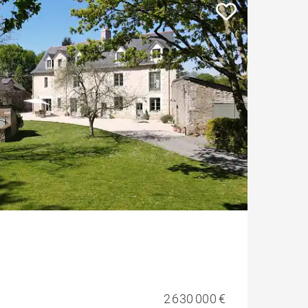
Style contemporain
Vue Erdre
Vue mer
Style ancien
Parking / Garage
Ascenseur
Château / Manoir
2 630 000 €