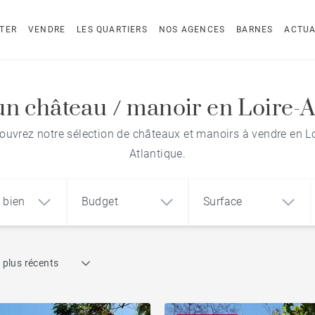
TER
VENDRE
LES QUARTIERS
NOS AGENCES
BARNES
ACTUA
un château / manoir en Loire-A
ouvrez notre sélection de châteaux et manoirs à vendre en Lo
Atlantique.
 bien
Budget
Surface
Recherche par référence
 plus récents
1
2
3
m²
€
€
Face mer