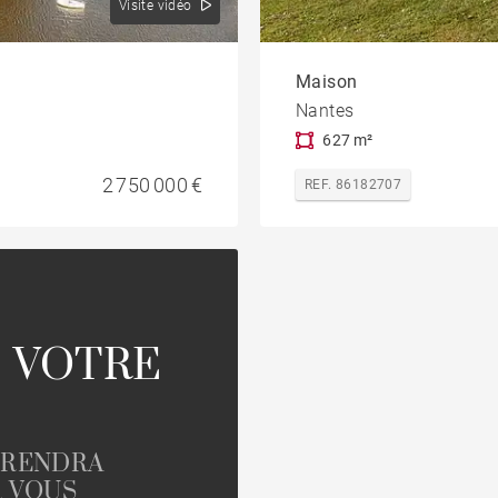
Visite vidéo
Maison
Nantes
627 m²
2 750 000 €
REF. 86182707
 VOTRE
PRENDRA
R VOUS