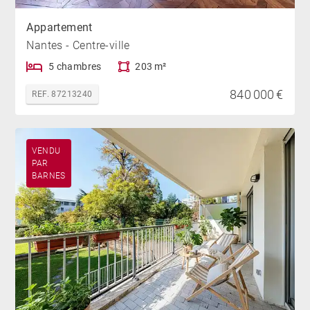
Appartement
Nantes - Centre-ville
5 chambres
203 m²
840 000 €
REF. 87213240
VENDU
PAR
BARNES