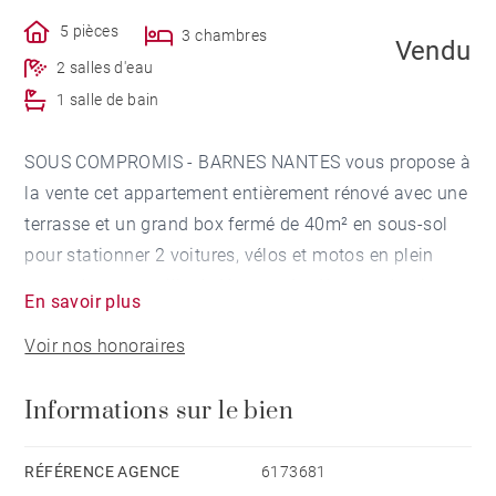
5 pièces
3 chambres
Vendu
2 salles d'eau
1 salle de bain
SOUS COMPROMIS - BARNES NANTES vous propose à
la vente cet appartement entièrement rénové avec une
terrasse et un grand box fermé de 40m² en sous-sol
pour stationner 2 voitures, vélos et motos en plein
coeur du centre-ville de Nantes. Au 4ème et dernier
En savoir plus
étage, cet appartement en duplex offre une entrée
Voir nos honoraires
avec rangements, une cuisine aménagée et équipée
de grande qualité pouvant être ouverte ou fermée, un
Informations sur le bien
séjour de 40m², une chambre de plain pied avec salle
d'eau privative. A l'étage, une mezzanine pouvant faire
office de bureau distribue deux chambres avec
RÉFÉRENCE AGENCE
6173681