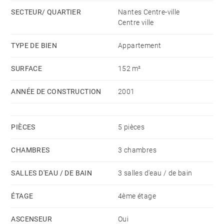
chacune une salle d'eau privative. Une terrasse de
SECTEUR/ QUARTIER
Nantes Centre-ville
11m² est exposée plein Sud. En sous-sol, un grand
Centre ville
box de garage douyble permet de stationner plusieurs
véhicules. Honoraires à la charge du vendeur -
TYPE DE BIEN
Appartement
Montant moyen de la quote-part de charges courantes
SURFACE
152 m²
3,800 €/an
ANNÉE DE CONSTRUCTION
2001
PIÈCES
5 pièces
CHAMBRES
3 chambres
SALLES D'EAU / DE BAIN
3 salles d'eau / de bain
ÉTAGE
4ème étage
ASCENSEUR
Oui