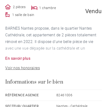
2 pièces
1 chambre
Vendu
1 salle de bain
BARNES Nantes propose, dans le quartier Nantes
Cathédrale, cet appartement de 2 pièces totalement
rénové en 2022. Il dispose d'une belle pièce de vie
avec une vue dégagée sur la cathédrale et un
bureau/chambre. Situé au 5ème étage, avec
En savoir plus
ascenseur jusqu'au 4ème, ce bien, à proximité des
Voir nos honoraires
transports et commerce, vous séduira par sa
luminosité. Honoraires à la charge du vendeur -
Informations sur le bien
Montant moyen de la quote-part de charges courantes
500 €/an - Montant estimé des dépenses annuelles
d'énergie pour un usage standard : 460€ ~ 650€
RÉFÉRENCE AGENCE
82461006
SECTEUR/ QUARTIER
Nantes - Cathédrale