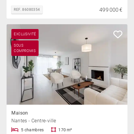
499 000 €
REF. 86080354
EXCLUSIVITÉ
SOUS
COMPROMIS
Maison
Nantes - Centre-ville
5 chambres
170 m²