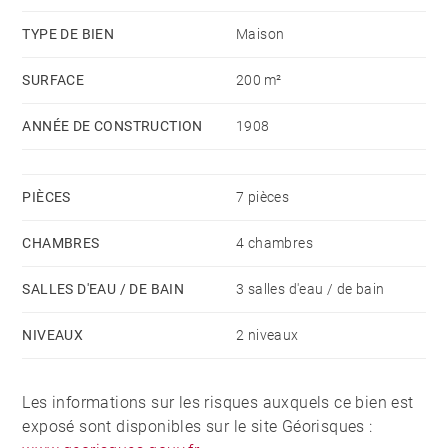
chaleur. Chauffage individuel gaz (chaudière très
TYPE DE BIEN
Maison
récente). Honoraires à la charge du vendeur - Les
SURFACE
200 m²
informations sur les risques auxquels ce bien est
exposé sont disponibles sur le site Géorisques :
ANNÉE DE CONSTRUCTION
1908
www.georisques.gouv.fr
PIÈCES
7 pièces
CHAMBRES
4 chambres
SALLES D'EAU / DE BAIN
3 salles d'eau / de bain
NIVEAUX
2 niveaux
Les informations sur les risques auxquels ce bien est
exposé sont disponibles sur le site Géorisques :