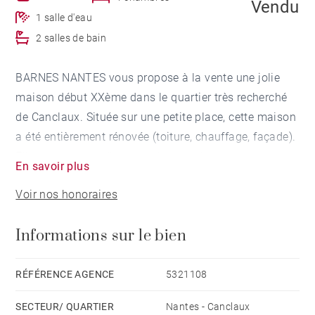
Vendu
1 salle d'eau
2 salles de bain
BARNES NANTES vous propose à la vente une jolie
maison début XXème dans le quartier très recherché
de Canclaux. Située sur une petite place, cette maison
a été entièrement rénovée (toiture, chauffage, façade).
Elle se compose d'une entrée, un salon et un bureau
En savoir plus
avec accès immédiat à la terrasse et la piscine. Un
Voir nos honoraires
espace avec cuisine ouverte sur la salle à manger
donne également accès à la terrasse. A l'étage, un
Informations sur le bien
palier dessert 4 chambres et un espace détente. Au
deuxième étage, il est possible d'aménager les
combles pour gagner en superficie habitable. Grand
RÉFÉRENCE AGENCE
5321108
garage double. La terrasse est en Ipé, gazon
SECTEUR/ QUARTIER
Nantes - Canclaux
synthétique. Piscine CARON chauffée par pompe à