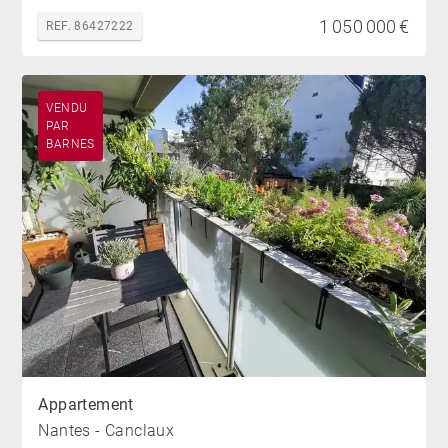
1 050 000 €
REF. 86427222
VENDU
PAR
BARNES
Appartement
Nantes - Canclaux