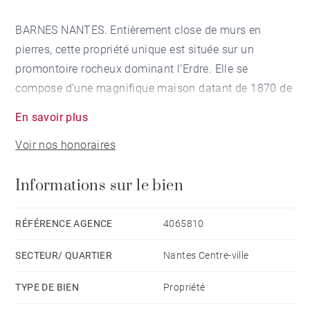
BARNES NANTES. Entièrement close de murs en
pierres, cette propriété unique est située sur un
promontoire rocheux dominant l’Erdre. Elle se
compose d’une magnifique maison datant de 1870 de
490 m² au sol, au milieu d’un sublime parc arboré de
En savoir plus
9600 m² riche d’une multitude d’essences : Camélias,
Voir nos honoraires
Cèdres, Séquoia Gigantea… Au rez-de-chaussée, une
entrée monumentale distribue une triple réception de
Informations sur le bien
près de 100 m² : un grand bureau avec cheminée, un
grand salon avec bow-window avec vue sur l’Erdre et
donnant accès à la terrasse ainsi qu’une vaste salle à
RÉFÉRENCE AGENCE
4065810
manger exposée Sud et Ouest. Toutes ces pièces ont
SECTEUR/ QUARTIER
Nantes Centre-ville
conservé le charme de l’ancien : parquets, moulures,
boiseries et cheminées. Ce niveau est complété par
TYPE DE BIEN
Propriété
une cuisine attenante à la salle à manger. Au premier