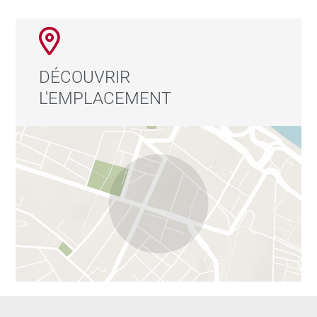
proximité de commerces et des transports en
communs. Une véritable maison de campagne en ville
! Dossier sur demande. Honoraires à la charge du
vendeur - Montant moyen de la quote-part de charges
DÉCOUVRIR
courantes 3,965 €/an - Les informations sur les
L'EMPLACEMENT
risques auxquels ce bien est exposé sont disponibles
sur le site Géorisques : www.georisques.gouv.fr