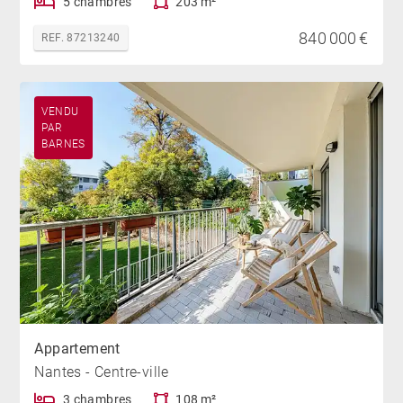
5 chambres
203 m²
840 000 €
REF. 87213240
VENDU
PAR
BARNES
Appartement
Nantes - Centre-ville
3 chambres
108 m²