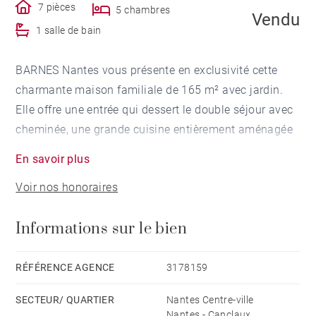
7 pièces
5 chambres
Vendu
1 salle de bain
BARNES Nantes vous présente en exclusivité cette
charmante maison familiale de 165 m² avec jardin.
Elle offre une entrée qui dessert le double séjour avec
cheminée, une grande cuisine entièrement aménagée
et équipée. Une suite parentale avec dressing et salle
En savoir plus
d'eau se trouve sur ce même niveau. L'étage propose 4
Voir nos honoraires
chambres, une salle de bains avec wc. Un grand sous-
so complet ainsi qu'une place de stationnement
Informations sur le bien
devant la maison viennent compléter ce bien.
Honoraires à la charge du vendeur
RÉFÉRENCE AGENCE
3178159
SECTEUR/ QUARTIER
Nantes Centre-ville
Nantes - Canclaux