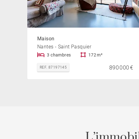
Maison
Nantes - Saint Pasquier
3 chambres
172 m²
890 000 €
REF. 87197145
L’immobil