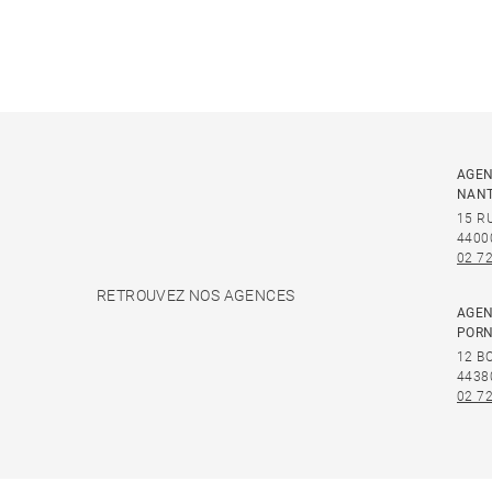
AGEN
NAN
15 R
4400
02 72
RETROUVEZ NOS AGENCES
AGEN
PORN
12 B
4438
02 72