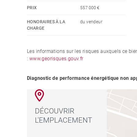
des prestations « Signature » : des matériaux e
PRIX
557 000 €
qualité. Honoraires à la charge du vendeur
HONORAIRES À LA
du vendeur
CHARGE
Les informations sur les risques auxquels ce bie
:
www.georisques.gouv.fr
Diagnostic de performance énergétique non app
DÉCOUVRIR
L'EMPLACEMENT