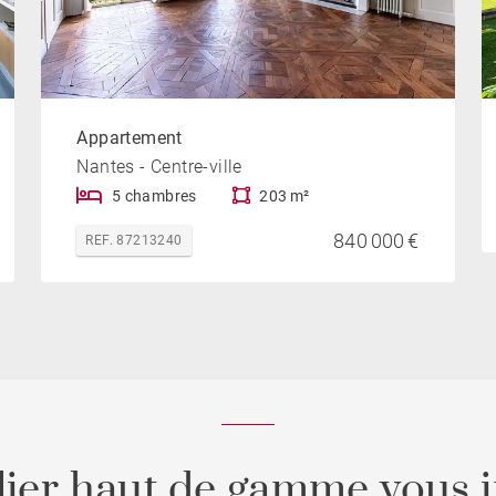
Appartement
Nantes - Centre-ville
5 chambres
203 m²
840 000 €
REF. 87213240
ier haut de gamme vous i