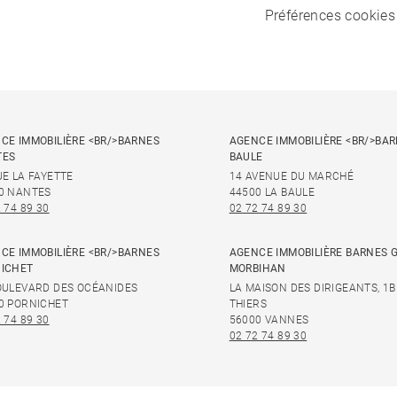
Préférences cookies
CE IMMOBILIÈRE <BR/>BARNES
AGENCE IMMOBILIÈRE <BR/>BAR
TES
BAULE
UE LA FAYETTE
14 AVENUE DU MARCHÉ
0 NANTES
44500 LA BAULE
 74 89 30
02 72 74 89 30
CE IMMOBILIÈRE <BR/>BARNES
AGENCE IMMOBILIÈRE BARNES 
ICHET
MORBIHAN
OULEVARD DES OCÉANIDES
LA MAISON DES DIRIGEANTS, 1B
0 PORNICHET
THIERS
 74 89 30
56000 VANNES
02 72 74 89 30