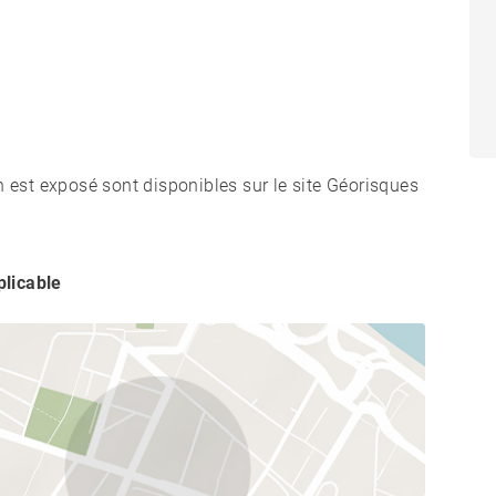
t équipements soigneusement sélectionnés, gages de
n est exposé sont disponibles sur le site Géorisques
licable