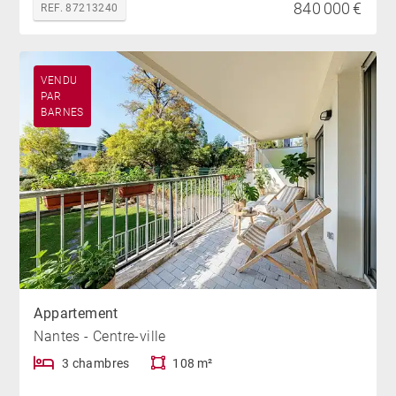
840 000 €
REF. 87213240
VENDU
PAR
BARNES
Appartement
Nantes - Centre-ville
3 chambres
108 m²