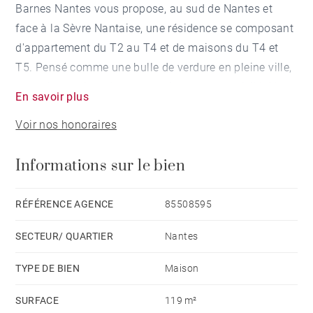
Barnes Nantes vous propose, au sud de Nantes et
face à la Sèvre Nantaise, une résidence se composant
d'appartement du T2 au T4 et de maisons du T4 et
T5. Pensé comme une bulle de verdure en pleine ville,
ce projet se situe dans un environnement privilégié
En savoir plus
entouré de chemins, de promenades et d’un tissu
Voir nos honoraires
végétal préservé, avec notamment un accès direct à la
Sèvre. La passerelle sous les platanes le long de cette
Informations sur le bien
rivière nous amène à Pirmil et son pôle d’échange
multimodal en 10 min. à pied.
RÉFÉRENCE AGENCE
85508595
A moins de 5 minutes, toutes les commodités, les
SECTEUR/ QUARTIER
Nantes
commerces, services, établissements scolaires et de
santé s’offrent aux futurs résidents. Face aux Prairies
TYPE DE BIEN
Maison
de Sèvre, la résidence s’organise selon quatre
SURFACE
119 m²
principes architecturaux : en amont de la parcelle, «