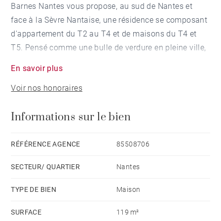
Barnes Nantes vous propose, au sud de Nantes et
face à la Sèvre Nantaise, une résidence se composant
d'appartement du T2 au T4 et de maisons du T4 et
T5. Pensé comme une bulle de verdure en pleine ville,
ce projet se situe dans un environnement privilégié
En savoir plus
entouré de chemins, de promenades et d’un tissu
Voir nos honoraires
végétal préservé, avec notamment un accès direct à la
Sèvre. La passerelle sous les platanes le long de cette
Informations sur le bien
rivière nous amène à Pirmil et son pôle d’échange
multimodal en 10 min. à pied.
RÉFÉRENCE AGENCE
85508706
A moins de 5 minutes, toutes les commodités, les
SECTEUR/ QUARTIER
Nantes
commerces, services, établissements scolaires et de
santé s’offrent aux futurs résidents. Face aux Prairies
TYPE DE BIEN
Maison
de Sèvre, la résidence s’organise selon quatre
SURFACE
119 m²
principes architecturaux : en amont de la parcelle, «