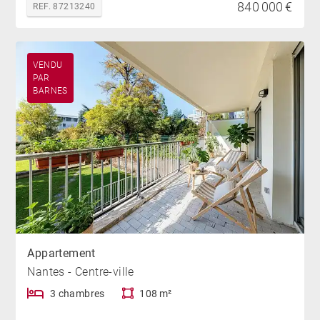
840 000 €
REF. 87213240
VENDU
PAR
BARNES
Appartement
Nantes - Centre-ville
3 chambres
108 m²