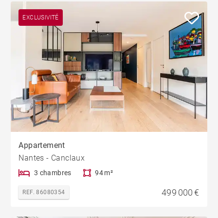
EXCLUSIVITÉ
Appartement
Nantes - Canclaux
3 chambres
94 m²
499 000 €
REF. 86080354