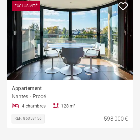
EXCLUSIVITÉ
Appartement
Nantes - Procé
4 chambres
128 m²
598 000 €
REF. 86353156