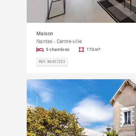
Maison
Nantes - Centre-ville
5 chambres
170 m²
REF. 86427222