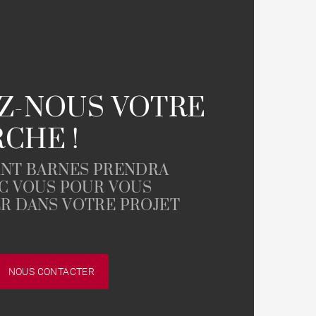
Vue Erdre
Vue mer
Style ancien
Z-NOUS VOTRE
Parking / Garage
CHE !
Ascenseur
Château / Manoir
NT BARNES PRENDRA
C VOUS POUR VOUS
 DANS VOTRE PROJET
NOUS CONTACTER