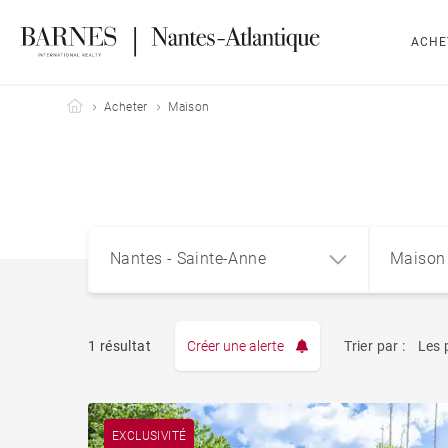
ACHE
Barnes Nantes-Atlantique
Acheter
Maison
Nantes - Sainte-Anne
Maison
1 résultat
Créer une alerte
Trier par :
Les 
Appart
Nantes - Sainte-Anne
EXCLUSIVITÉ