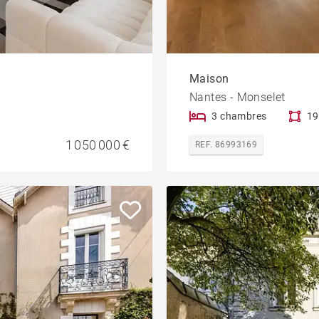
Maison
Nantes - Monselet
3 chambres
19
1 050 000 €
REF. 86993169