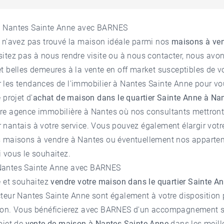
à Nantes Sainte Anne avec BARNES
 n'avez pas trouvé la maison idéale parmi nos
maisons à ven
sitez pas à nous rendre visite ou à nous contacter, nous av
t belles demeures à la vente en off market susceptibles de vo
les tendances de l'
immobilier à Nantes Sainte Anne
pour vou
 projet d'
achat de maison dans le quartier Sainte Anne à Na
tre
agence immobilière à Nantes
où nos consultants mettront 
nantais à votre service. Vous pouvez également élargir votr
s
maisons à vendre à Nantes
ou éventuellement nos
apparte
i vous le souhaitez.
Nantes Sainte Anne avec BARNES
e et souhaitez
vendre votre maison dans le quartier Sainte A
cteur
Nantes Sainte Anne
sont également à votre disposition 
tion. Vous bénéficierez avec BARNES d'un accompagnement 
ojet de
vente de maison à Nantes Sainte Anne
dans les meill