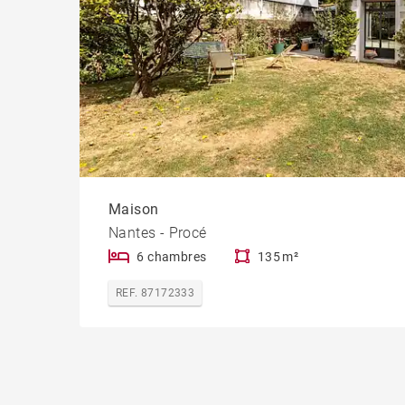
Maison
Nantes - Procé
6 chambres
135 m²
REF. 87172333