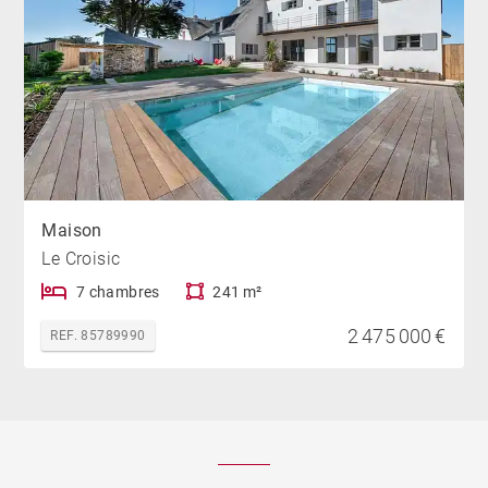
Maison
Le Croisic
7 chambres
241 m²
2 475 000 €
REF. 85789990