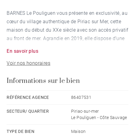
BARNES Le Pouliguen vous présente en exclusivité, au
cœur du village authentique de Piriac sur Mer, cette
maison du début du XXe siècle avec son accès privatif
au front de mer. Agrandie en 2019, elle dispose d’une
grande pièce de vie lumineuse s’ouvrant sur une vaste
En savoir plus
terrasse vue sur l’océan. Vous profiterez de quatre
Voir nos honoraires
chambres, dont un espace parental, d’un garage, et
vous serez à moins de 500 mètres de la plage. Un
Informations sur le bien
cadre parfait pour des moments en famille, au bord de
la mer. Honoraires à la charge du vendeur - Montant
estimé des dépenses annuelles d'énergie pour un
RÉFÉRENCE AGENCE
86407531
usage standard : 2040€ ~ 2830€ - Les informations
SECTEUR/ QUARTIER
Piriac-sur-mer
sur les risques auxquels ce bien est exposé sont
Le Pouliguen - Côte Sauvage
disponibles sur le site Géorisques :
www.georisques.gouv.fr
TYPE DE BIEN
Maison