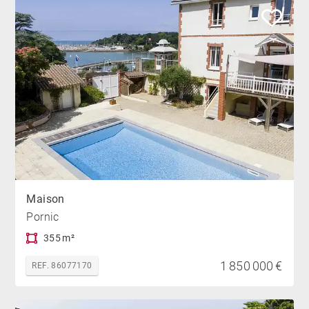
Maison
Pornic
355 m²
1 850 000 €
REF. 86077170