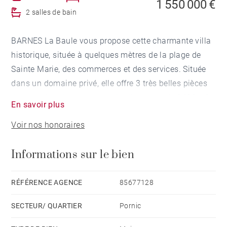
1 550 000 €
2 salles de bain
BARNES La Baule vous propose cette charmante villa
historique, située à quelques mètres de la plage de
Sainte Marie, des commerces et des services. Située
dans un domaine privé, elle offre 3 très belles pièces
de réception donnant sur le jardin arboré de 3600 m².
En savoir plus
Au 1er étage vous bénéficierez de 4 chambres et de 2
Voir nos honoraires
salles d'eau, et au 2nd étage d'une chambre dortoir.
Une piscine et un carport complètent ce bien
Informations sur le bien
d'exception au charme important. Honoraires à la
charge du vendeur - Montant estimé des dépenses
annuelles d'énergie pour un usage standard, établi à
RÉFÉRENCE AGENCE
85677128
partir des prix de l'énergie de l'année 2023 : 6590€ ~
SECTEUR/ QUARTIER
Pornic
8940€ - Les informations sur les risques auxquels ce
bien est exposé sont disponibles sur le site