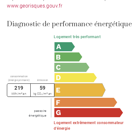
www.georisques.gouv.fr
Diagnostic de performance énergétique
Logement très performant
consommation
(énergie primaire)
émission
219
59
kWh/m².an
kg CO₂/m².an
passoire
énergétique
Logement extrêmement consommateur
d'énergie