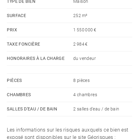
TYPE DE BIEN
Maison
Géorisques : www.georisques.gouv.fr
SURFACE
252 m²
PRIX
1 550 000 €
TAXE FONCIÈRE
2 984 €
HONORAIRES À LA CHARGE
du vendeur
PIÈCES
8 pièces
CHAMBRES
4 chambres
SALLES D'EAU / DE BAIN
2 salles d'eau / de bain
Les informations sur les risques auxquels ce bien est
exposé sont disponibles sur le site Géorisques :