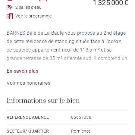
1 325 000 €
2 salles d'eau
Voir le programme
BARNES Baie de La Baule vous propose au 2nd étage
de cette résidence de standing située face à l'océan,
ce superbe appartement neuf de 113,5 m² et sa
grande terrasse de 35 m² orientée sud. Il comprend un
salon-séjour de 44 m², 3 belles chambres et 2 salles
En savoir plus
d'eau. Un emplacement de parking complète ce bien
Voir nos honoraires
d'exception. Installez-vous dès maintenant dans cet
appartement neuf prêt à être livré. Droits de mutation
Informations sur le bien
au taux réduit. Honoraires à la charge du vendeur -
Les informations sur les risques auxquels ce bien est
exposé sont disponibles sur le site Géorisques :
RÉFÉRENCE AGENCE
86657038
www.georisques.gouv.fr
SECTEUR/ QUARTIER
Pornichet