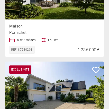
Maison
Pornichet
5 chambres
160 m²
1 236 000 €
REF. 87230203
EXCLUSIVITÉ