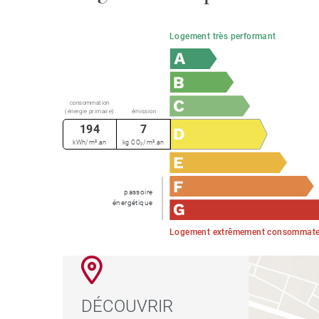
Logement très performant
consommation
(énergie primaire)
émission
194
7
kWh/m².an
kg CO₂/m².an
passoire
énergétique
Logement extrêmement consommateu
DÉCOUVRIR