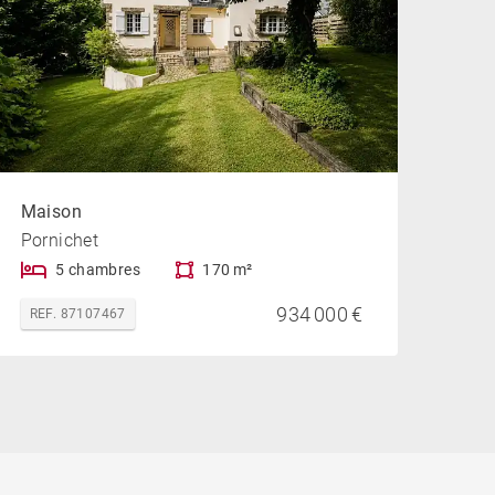
Maison
Pornichet
5 chambres
170 m²
934 000 €
REF. 87107467