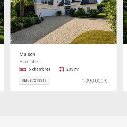
Maison
Pornichet
5 chambres
233 m²
1 090 000 €
REF. 87218319