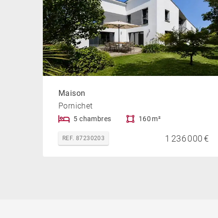
Maison
Pornichet
5 chambres
160 m²
1 236 000 €
REF. 87230203