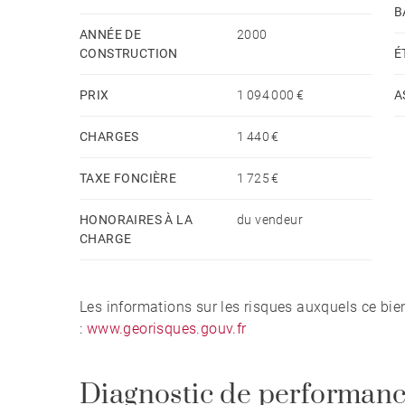
B
ANNÉE DE
2000
CONSTRUCTION
É
PRIX
1 094 000 €
A
CHARGES
1 440 €
TAXE FONCIÈRE
1 725 €
HONORAIRES À LA
du vendeur
CHARGE
Les informations sur les risques auxquels ce bie
:
www.georisques.gouv.fr
Diagnostic de performanc