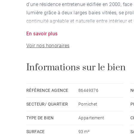
d’une résidence entretenue édifiée en 2000, face 
lumière grâce à deux larges baies vitrées, se p
continuité agréable et naturelle entre intérieur et
chambres, dont une suite parentale, offrant une c
En savoir plus
confortable. Les volumes, équilibrés et fonctionne
Voir nos honoraires
multiples possibilités d’aménagement permettant 
adapté à vos envies. Le bien bénéficie également 
résidence ainsi que d'un garage dans la copropri
Informations sur le bien
recherchés sur le marché. Un appartement lumin
Vous souhaitez le découvrir ? Contactez-nous pou
vendeur - Nombre de lots dans la copropriété: 3
RÉFÉRENCE AGENCE
86449376
N
courantes 1,440 €/an - Montant estimé des dépe
SECTEUR/ QUARTIER
Pornichet
P
établi à partir des prix de l'énergie de l'année 
TYPE DE BIEN
Appartement
C
SURFACE
93 m²
S