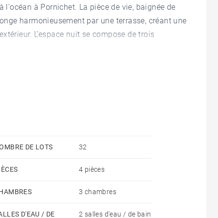
à l'océan à Pornichet. La pièce de vie, baignée de
rolonge harmonieusement par une terrasse, créant une
 extérieur. L’espace nuit se compose de trois
onfiguration idéale pour une vie familiale
ls, laissent entrevoir un beau potentiel et de
de concevoir un intérieur personnalisé, élégant et
d’un stationnement extérieur privatif au sein de la
été attenante, deux atouts particulièrement
eux, à l'atmosphère douce et apaisante.
r organiser une visite. Honoraires à la charge du
2 - Montant moyen de la quote-part de charges
OMBRE DE LOTS
32
nses annuelles d'énergie pour un usage standard,
IÈCES
4 pièces
2021 : 1340€ ~ 1830€
HAMBRES
3 chambres
ALLES D'EAU / DE
2 salles d'eau / de bain