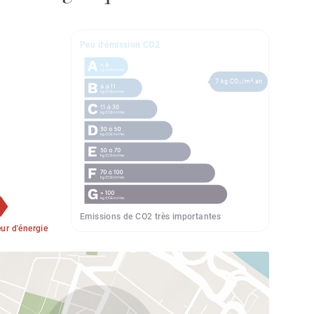
Peu d'émission CO2
7 kg CO₂/m².an
Emissions de CO2 très importantes
r d'énergie