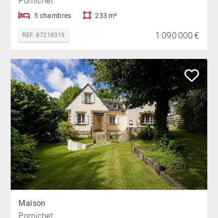
Pornichet
5 chambres
233 m²
1 090 000 €
REF. 87218319
Maison
Pornichet