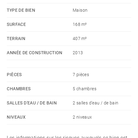
électriques, baies coulissantes, carport et un cabanon.
TYPE DE BIEN
Maison
Honoraires à la charge du vendeur
SURFACE
168 m²
TERRAIN
407 m²
ANNÉE DE CONSTRUCTION
2013
PIÈCES
7 pièces
CHAMBRES
5 chambres
SALLES D'EAU / DE BAIN
2 salles d'eau / de bain
NIVEAUX
2 niveaux
Les informations sur les risques auxquels ce bien est