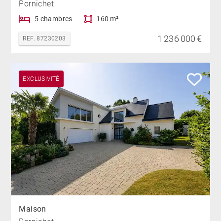
Pornichet
5 chambres
160 m²
1 236 000 €
REF. 87230203
EXCLUSIVITÉ
Maison