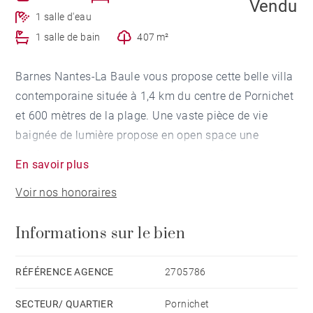
Vendu
1 salle d'eau
1 salle de bain
407 m²
Barnes Nantes-La Baule vous propose cette belle villa
contemporaine située à 1,4 km du centre de Pornichet
et 600 mètres de la plage. Une vaste pièce de vie
baignée de lumière propose en open space une
cuisine moderne avec une longue table intégrée pour
En savoir plus
recevoir vos convives. Un coin salon et une suite
Voir nos honoraires
parentale avec son dressing et sa salle d'eau
complètent l'ensemble. Une grande terrasse exposée
Informations sur le bien
Sud avec son olivier permet de profiter au mieux de
l'extérieur sans entretien et un coin jacuzzi vous
transporte dans une ambiance zen.A l'étage vous
RÉFÉRENCE AGENCE
2705786
trouverez quatre belles chambres avec balcon exposé
SECTEUR/ QUARTIER
Pornichet
sud, salle d'eau, wc. Chauffage par le sol, fermetures