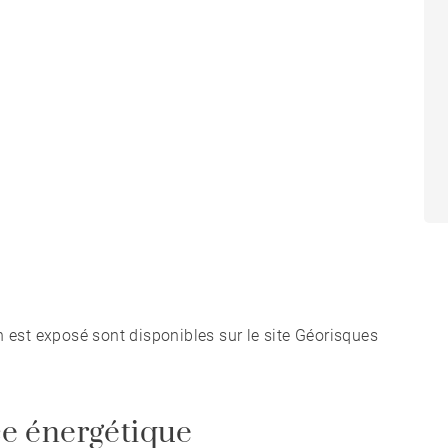
ence principale qu'en résidence secondaire, où il
es à la charge du vendeur - Montant estimé des
rd, établi à partir des prix de l'énergie de l'année
n est exposé sont disponibles sur le site Géorisques
e énergétique