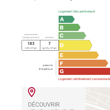
Logement très performant
consommation
(énergie primaire)
émission
183
7
kWh/m².an
kg CO₂/m².an
passoire
énergétique
Logement extrêmement consommateu
DÉCOUVRIR