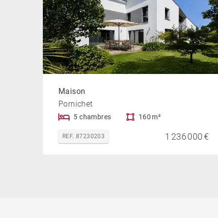
Maison
Pornichet
5 chambres
160 m²
1 236 000 €
REF. 87230203