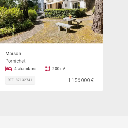
Maison
Pornichet
4 chambres
200 m²
1 156 000 €
REF. 87132741