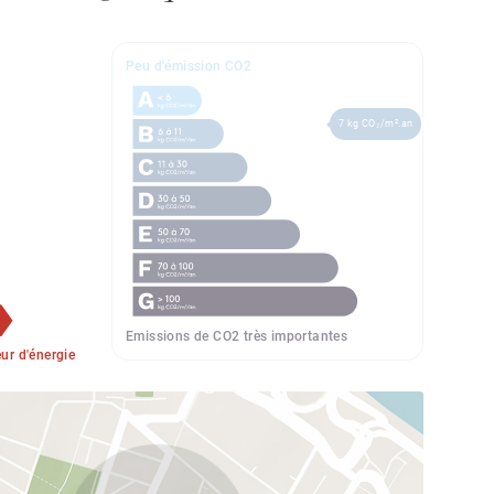
Peu d'émission CO2
7 kg CO₂/m².an
Emissions de CO2 très importantes
r d'énergie