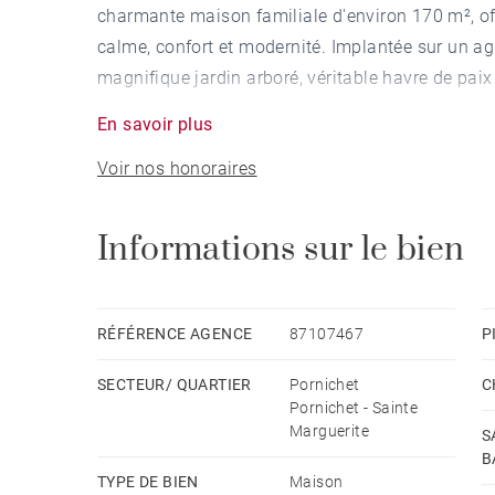
charmante maison familiale d'environ 170 m², off
calme, confort et modernité. Implantée sur un agr
magnifique jardin arboré, véritable havre de paix 
électrique complète les prestations extérieures et
En savoir plus
propriété.
Voir nos honoraires
Dès l'entrée, vous serez séduits par les beaux v
traversante accueille un séjour chaleureux, une 
entièrement aménagée et équipée, ainsi qu'un e
Informations sur le bien
famille ou entre amis. Les nombreuses ouverture
les terrasses et le jardin, créant une agréable cont
lumière naturelle tout au long de la journée.
RÉFÉRENCE AGENCE
87107467
P
Répartie sur trois niveaux, la maison dispose de
SECTEUR/ QUARTIER
Pornichet
C
confortablement une grande famille ou de créer 
Pornichet - Sainte
pensée pour offrir fonctionnalité et confort au qu
Marguerite
S
Les volumes généreux, le jardin soigneusement e
B
que des commerces de Sainte-Marguerite font de 
TYPE DE BIEN
Maison