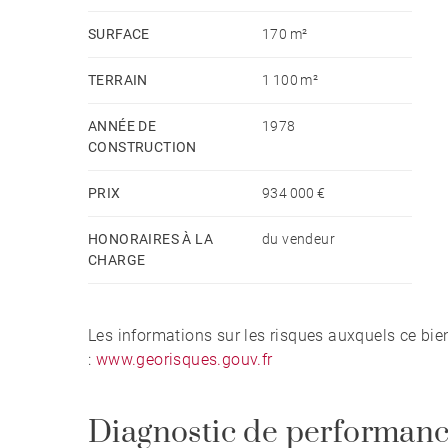
Pornichet. Une maison idéale aussi bien en résid
SURFACE
170 m²
fait bon vivre tout au long de l'année. Honorair
dépenses annuelles d'énergie pour un usage standa
TERRAIN
1 100 m²
2021 : 2850€ ~ 3860€
ANNÉE DE
1978
CONSTRUCTION
PRIX
934 000 €
HONORAIRES À LA
du vendeur
CHARGE
Les informations sur les risques auxquels ce bie
:
www.georisques.gouv.fr
Diagnostic de performanc