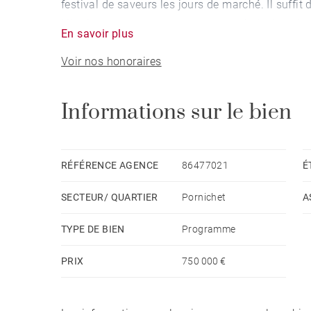
festival de saveurs les jours de marché. Il suffit 
Libraires, avec ses restaurants les pieds dans le 
En savoir plus
deux pas, le port de plaisance offre un cadre priv
Voir nos honoraires
promenades sur les quais et de fabuleux couchers
Dans la continuité de la pointe du Bec, le sentier
Informations sur le bien
pied la plage de Bonne-Source. Tous les appartem
grands et profonds balcons ou terrasses, ainsi qu
RÉFÉRENCE AGENCE
86477021
É
SECTEUR/ QUARTIER
Pornichet
A
TYPE DE BIEN
Programme
PRIX
750 000 €