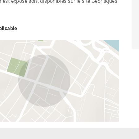
n est exposé sont disponibles sur le site Géorisques
licable