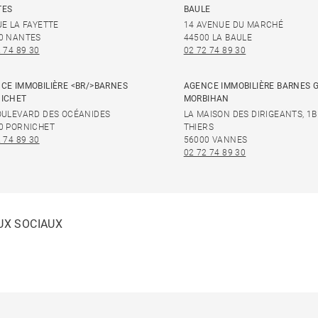
TES
BAULE
UE LA FAYETTE
14 AVENUE DU MARCHÉ
0 NANTES
44500 LA BAULE
 74 89 30
02 72 74 89 30
CE IMMOBILIÈRE <BR/>BARNES
AGENCE IMMOBILIÈRE BARNES 
ICHET
MORBIHAN
OULEVARD DES OCÉANIDES
LA MAISON DES DIRIGEANTS, 1B
0 PORNICHET
THIERS
 74 89 30
56000 VANNES
02 72 74 89 30
UX SOCIAUX