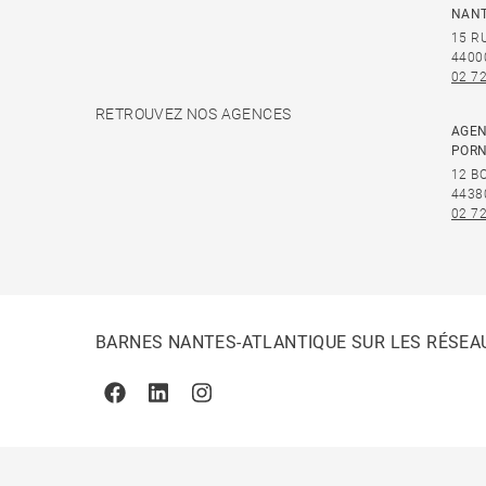
NAN
15 R
4400
02 72
RETROUVEZ NOS AGENCES
AGEN
PORN
12 B
4438
02 72
BARNES NANTES-ATLANTIQUE SUR LES RÉSEA
Facebook
Linkedin
Instagram