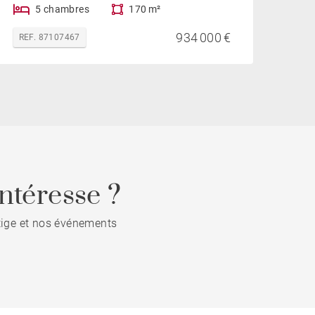
5 chambres
170 m²
934 000 €
REF. 87107467
ntéresse ?
stige et nos événements