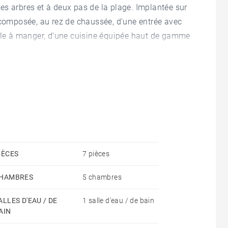
es arbres et à deux pas de la plage. Implantée sur
 composée, au rez de chaussée, d'une entrée avec
alle à manger, d'une cuisine équipée haut de gamme
 douche. Le 1er étage bénéficie de quatre très
e et un espace salon. Le rez de jardin offre une
our les grands évènements familiaux ou entre amis
e complètent la villa. Les nombreuses ouvertures
nosité ainsi qu'une ambiance cosy grâce à
 autour de la maison et son jacuzzi sont un vrai
é. Pour votre confort, prestations de grande qualité,
 Honoraires à la charge du vendeur - Les
IÈCES
7 pièces
 exposé sont disponibles sur le site Géorisques :
HAMBRES
5 chambres
ALLES D'EAU / DE
1 salle d'eau / de bain
AIN