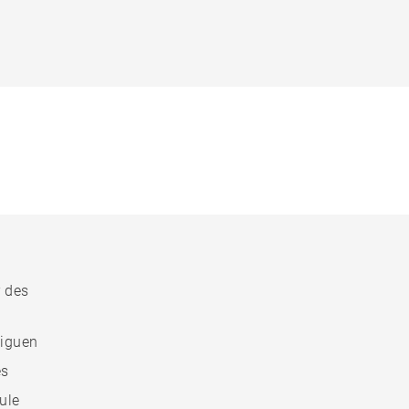
r des
liguen
es
ule