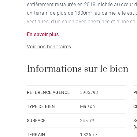
entièrement restaurée en 2018, nichée au cœur d
un terrain de plus de 1300m², au calme, elle est
vestiaires, d'un salon avec cheminée et d'une s
et d'une suite parentale avec sa salle de bain et
En savoir plus
grandes chambres avec leur salle de bain privativ
Voir nos honoraires
belle cuisine d'été avec sa pièce de réception p
ainsi que sa cave. Une salle de jeux et un garag
dans les pièces de vie favorisent une belle lumi
Informations sur le bien
l'environnement très arboré. Les larges terrasses
atout supplémentaire pour les belles soirées d'ét
alarme, portail électrique. Coup de cœur assuré.
RÉFÉRENCE AGENCE
5905793
P
informations sur les risques auxquels ce bien est
TYPE DE BIEN
Maison
C
www.georisques.gouv.fr
SURFACE
245 m²
S
B
TERRAIN
1 326 m²