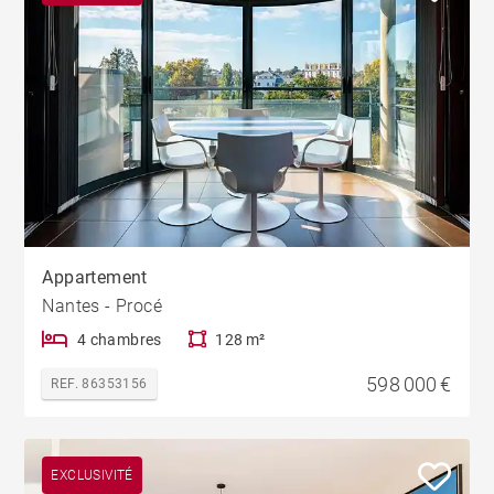
Appartement
Nantes - Procé
4 chambres
128 m²
598 000 €
REF. 86353156
EXCLUSIVITÉ