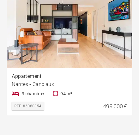
Appartement
Nantes - Canclaux
3 chambres
94 m²
499 000 €
REF. 86080354