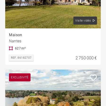
Visite vidéo
Maison
Nantes
627 m²
2 750 000 €
REF. 86182707
EXCLUSIVITÉ