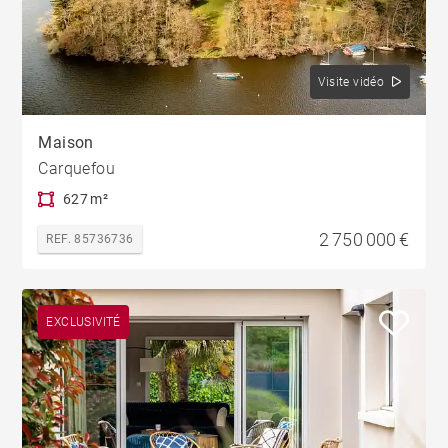
Visite vidéo
Maison
Carquefou
627 m²
2 750 000 €
REF. 85736736
EXCLUSIVITÉ