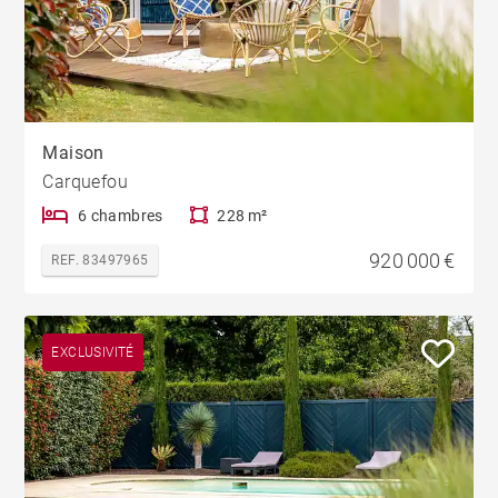
Maison
Carquefou
6 chambres
228 m²
920 000 €
REF. 83497965
EXCLUSIVITÉ