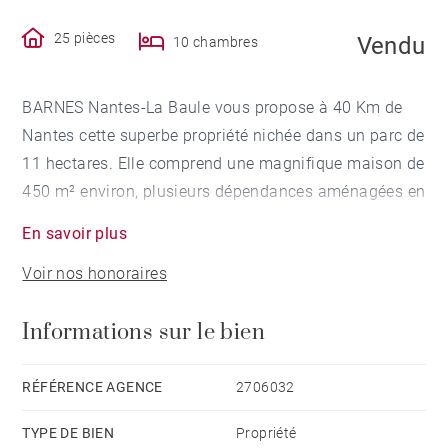
25 pièces
Vendu
10 chambres
BARNES Nantes-La Baule vous propose à 40 Km de
Nantes cette superbe propriété nichée dans un parc de
11 hectares. Elle comprend une magnifique maison de
450 m² environ, plusieurs dépendances aménagées en
appartements, maisons, bureaux et salle de réception.
En savoir plus
Le tout en très bon état. Maison principale : superbe
Voir nos honoraires
entrée, triple réception sud sur parquet. Étage 1 : un
dégagement dessert 2 suites avec salles d'eau
Informations sur le bien
privatives , 2 grandes chambres, une magnifique salle
de bains et 3 WC. Étage 2 à aménager : dégagement, 7
pièces dont 3 avec cheminées pouvant recevoir 5
RÉFÉRENCE AGENCE
2706032
chambres, 1 bureau et plusieurs salles d'eau. Combles
TYPE DE BIEN
Propriété
non aménagés pouvant accueillir 3 pièces. Sous-sol :