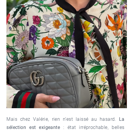
Mais chez Valérie, rien n’est laissé au hasard.
La
sélection est exigeante
: état irréprochable, belles